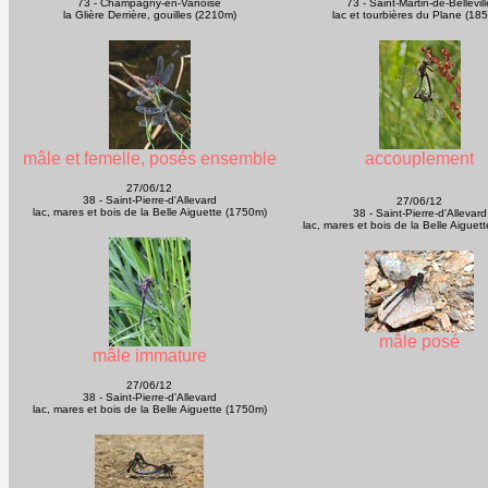
73 - Champagny-en-Vanoise
73 - Saint-Martin-de-Bellevill
la Glière Derrière, gouilles (2210m)
lac et tourbières du Plane (18
mâle et femelle, posés ensemble
accouplement
27/06/12
38 - Saint-Pierre-d'Allevard
27/06/12
lac, mares et bois de la Belle Aiguette (1750m)
38 - Saint-Pierre-d'Allevard
lac, mares et bois de la Belle Aiguet
mâle posé
mâle immature
27/06/12
38 - Saint-Pierre-d'Allevard
lac, mares et bois de la Belle Aiguette (1750m)