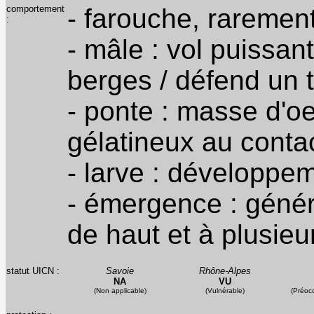
comportement
- farouche, rarement
:
- mâle : vol puissan
berges / défend un t
- ponte : masse d'oe
gélatineux au contac
- larve : développe
- émergence : génér
de haut et à plusieu
statut UICN :
Savoie
Rhône-Alpes
NA
VU
(Non applicable)
(Vulnérable)
(Préoc