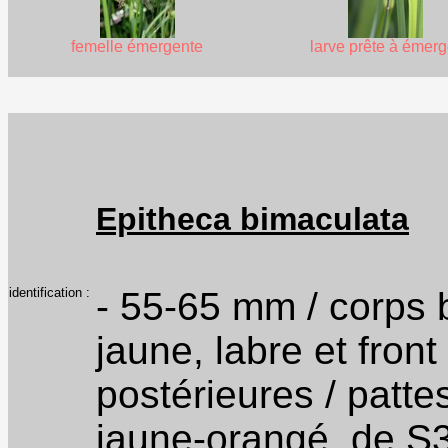
femelle émergente
larve prête à émerg
Epitheca bimaculata
identification :
- 55-65 mm / corps b
jaune, labre et fron
postérieures / patt
jaune-orangé, de S3