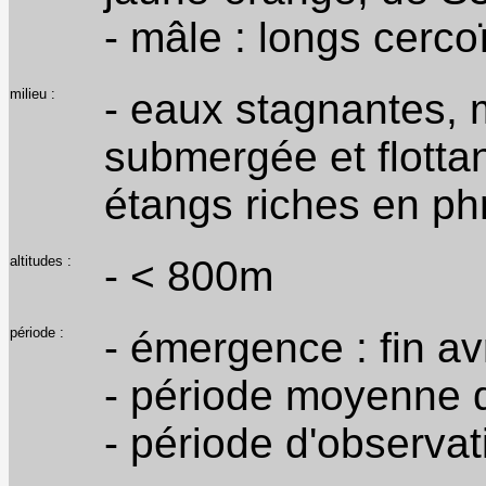
- mâle : longs cerc
milieu :
- eaux stagnantes, 
submergée et flotta
étangs riches en phr
altitudes :
- < 800m
période :
- émergence : fin av
- période moyenne de
- période d'observat