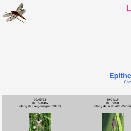
L
Epithe
Cord
02/05/22
30/04/16
01 - Coligny
01 - Viriat
étang de Fougemagne (208m)
étang de la Culotte (245m)