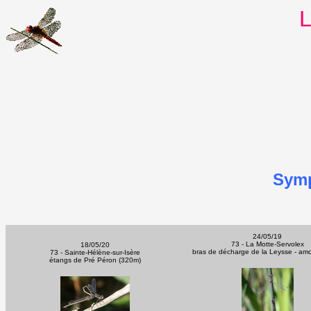
L
Sym
24/05/19
73 - La Motte-Servolex
18/05/20
bras de décharge de la Leysse - am
73 - Sainte-Hélène-sur-Isère
étangs de Pré Péron (320m)