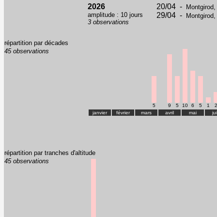
2026
20/04 -
Montgirod,
amplitude : 10 jours
29/04 -
Montgirod,
3 observations
répartition par décades
45 observations
5
9
5
10
6
5
1
janvier
février
mars
avril
mai
ju
répartition par tranches d'altitude
45 observations