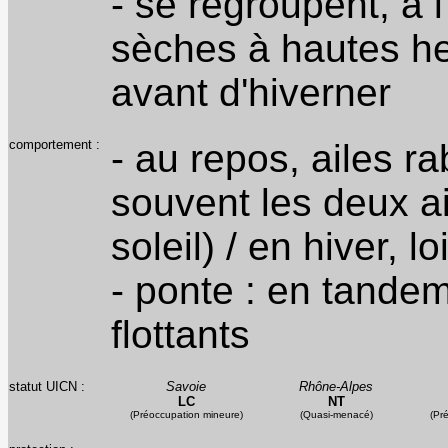
- se regroupent, à 
sèches à hautes he
avant d'hiverner
comportement :
- au repos, ailes r
souvent les deux a
soleil) / en hiver, l
- ponte : en tande
flottants
statut UICN :
Savoie
Rhône-Alpes
LC
NT
(Préoccupation mineure)
(Quasi-menacé)
(Pr