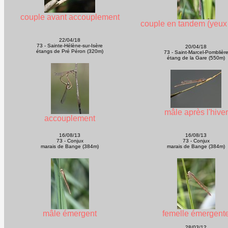
couple avant accouplement
couple en tandem (yeux
22/04/18
73 - Sainte-Hélène-sur-Isère
20/04/18
étangs de Pré Péron (320m)
73 - Saint-Marcel-Pomblièr
étang de la Gare (550m)
mâle après l'hiver
accouplement
16/08/13
16/08/13
73 - Conjux
73 - Conjux
marais de Bange (384m)
marais de Bange (384m)
mâle émergent
femelle émergent
28/03/12