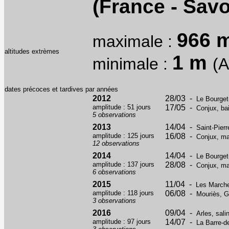
(France - Savo
966 
maximale :
altitudes extrèmes
1 m
minimale :
(A
dates précoces et tardives par années
2012
28/03 -
Le Bourget-
amplitude : 51 jours
17/05 -
Conjux, ba
5 observations
2013
14/04 -
Saint-Pierr
amplitude : 125 jours
16/08 -
Conjux, ma
12 observations
2014
14/04 -
Le Bourget
amplitude : 137 jours
28/08 -
Conjux, ma
6 observations
2015
11/04 -
Les Marche
amplitude : 118 jours
06/08 -
Mouriès, G
3 observations
2016
09/04 -
Arles, sal
amplitude : 97 jours
14/07 -
La Barre-d