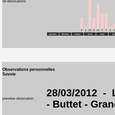
58 observations
5
1
13
5
11
7
7
1
janvier
février
mars
avril
mai
ju
Observations personnelles
Savoie
28/03/2012 - 
première observation :
- Buttet - Gra