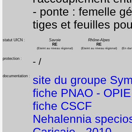
- ponte : femelle g
tiges et feuilles po
statut UICN :
Savoie
Rhône-Alpes
RE
RE
(Eteint au niveau régional)
(Eteint au niveau régional)
(En dan
protection :
- /
documentation :
site du groupe Sy
fiche PNAO - OPIE
fiche CSCF
Nehalennia specios
Cariçaie - 2010