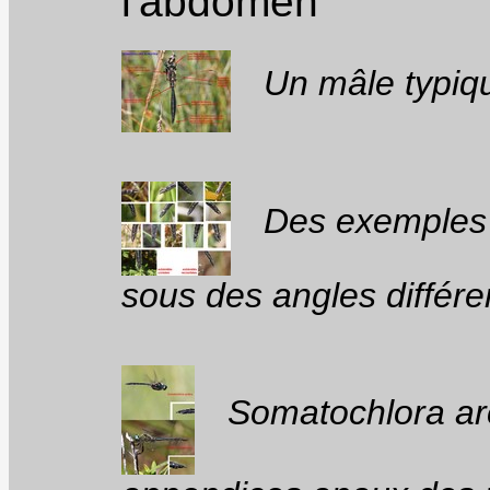
l'abdomen
Un mâle typiqu
Des exemples 
sous des angles différe
Somatochlora arct