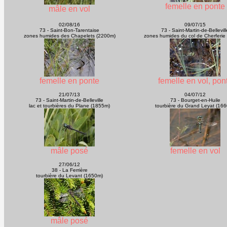
femelle en ponte
mâle en vol
02/08/16
09/07/15
73 - Saint-Bon-Tarentaise
73 - Saint-Martin-de-Bellevill
zones humides des Chapelets (2200m)
zones humides du col de Cherferie
femelle en ponte
femelle en vol, pon
21/07/13
04/07/12
73 - Saint-Martin-de-Belleville
73 - Bourget-en-Huile
lac et tourbières du Plane (1855m)
tourbière du Grand Leyat (16
mâle posé
femelle en vol
27/06/12
38 - La Ferrière
tourbière du Levant (1650m)
mâle posé