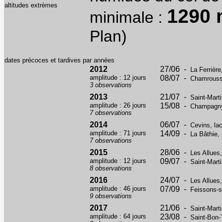
altitudes extrèmes
1290
minimale :
Plan)
dates précoces et tardives par années
2012
27/06 -
La Ferrière
amplitude : 12 jours
08/07 -
Chamrousse
3 observations
2013
21/07 -
Saint-Marti
amplitude : 26 jours
15/08 -
Champagny-
7 observations
2014
06/07 -
Cevins, la
amplitude : 71 jours
14/09 -
La Bâthie, 
7 observations
2015
28/06 -
Les Allues
amplitude : 12 jours
09/07 -
Saint-Marti
8 observations
2016
24/07 -
Les Allues
amplitude : 46 jours
07/09 -
Feissons-s
9 observations
2017
21/06 -
Saint-Marti
amplitude : 64 jours
23/08 -
Saint-Bon-