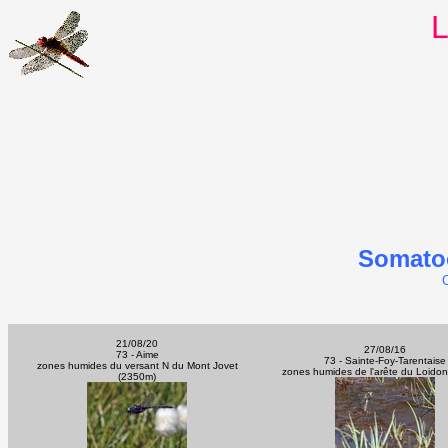
L
Somatoc
C
21/08/20
27/08/16
73 - Aime
73 - Sainte-Foy-Tarentaise
zones humides du versant N du Mont Jovet
zones humides de l'arête du Loido
(2350m)