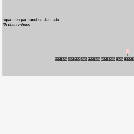
répartition par tranches d'altitude
35 observations
1
200
300
400
500
600
700
800
900
1000
1100
1200