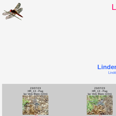
L
Linden
Lindé
23/07/23
23/07/23
HR_13 - Pag
HR_13 - Pag
lac Velo Blato (10m)
lac Velo Blato (10m)