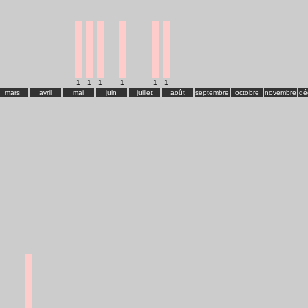
1
1
1
1
1
1
mars
avril
mai
juin
juillet
août
septembre
octobre
novembre
dé