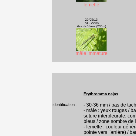
femelle
20/05/13
73 - Vions
îles de Vions (235m)
mâle immature
Erythromma najas
identification :
- 30-36 mm / pas de tach
- mâle : yeux rouges / b
suture interpleurale, co
bleus / zone sombre de l
- femelle : couleur gén
pointe vers l'arrière) /