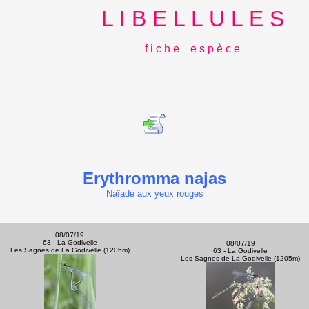
L I B E L L U L E S
f i c h e e s p è c e
Erythromma najas
Naïade aux yeux rouges
08/07/19
63 - La Godivelle
08/07/19
Les Sagnes de La Godivelle (1205m)
63 - La Godivelle
Les Sagnes de La Godivelle (1205m)