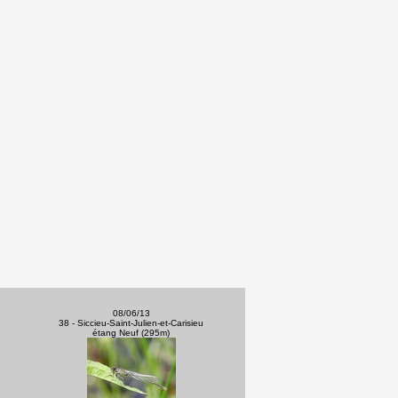
08/06/13
38 - Siccieu-Saint-Julien-et-Carisieu
étang Neuf (295m)