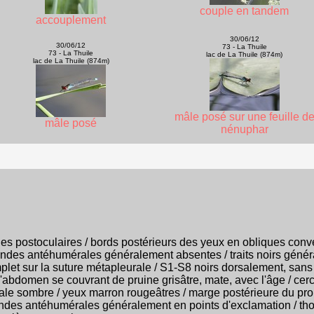
couple en tandem
accouplement
30/06/12
30/06/12
73 - La Thuile
73 - La Thuile
lac de La Thuile (874m)
lac de La Thuile (874m)
mâle posé sur une feuille d
mâle posé
nénuphar
es postoculaires / bords postérieurs des yeux en obliques conver
andes antéhumérales généralement absentes / traits noirs génér
mplet sur la suture métapleurale / S1-S8 noirs dorsalement, sans
'abdomen se couvrant de pruine grisâtre, mate, avec l'âge / cer
érale sombre / yeux marron rougeâtres / marge postérieure du p
 bandes antéhumérales généralement en points d'exclamation / th