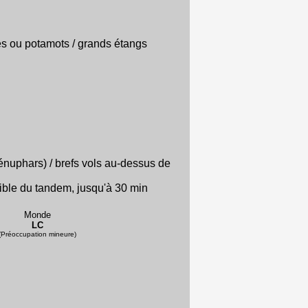
s ou potamots / grands étangs
 nénuphars) / brefs vols au-dessus de
sible du tandem, jusqu'à 30 min
Monde
LC
(Préoccupation mineure)