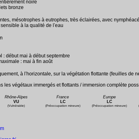
entièrement noire
lets bronze
ntes, mésotrophes à eutrophes, très éclairées, avec nymphéacé
 sensible à la qualité de l'eau
0m
l : début mai à début septembre
maximale : mai à fin août
uement, à l'horizontale, sur la végétation flottante (feuilles de
ns les végétaux immergés et flottants / immersion complète pos
Rhône-Alpes
France
Europe
VU
LC
LC
(Vulnérable)
(Préoccupation mineure)
(Préoccupation mineure)
um