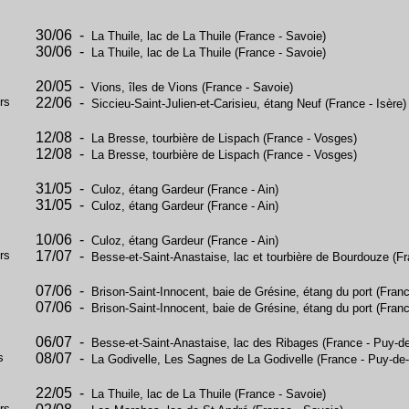
30/06 -
La Thuile, lac de La Thuile (France - Savoie)
30/06 -
La Thuile, lac de La Thuile (France - Savoie)
20/05 -
Vions, îles de Vions (France - Savoie)
rs
22/06 -
Siccieu-Saint-Julien-et-Carisieu, étang Neuf (France - Isère)
12/08 -
La Bresse, tourbière de Lispach (France - Vosges)
12/08 -
La Bresse, tourbière de Lispach (France - Vosges)
31/05 -
Culoz, étang Gardeur (France - Ain)
31/05 -
Culoz, étang Gardeur (France - Ain)
10/06 -
Culoz, étang Gardeur (France - Ain)
rs
17/07 -
Besse-et-Saint-Anastaise, lac et tourbière de Bourdouze (
07/06 -
Brison-Saint-Innocent, baie de Grésine, étang du port (Fran
07/06 -
Brison-Saint-Innocent, baie de Grésine, étang du port (Fran
06/07 -
Besse-et-Saint-Anastaise, lac des Ribages (France - Puy-
s
08/07 -
La Godivelle, Les Sagnes de La Godivelle (France - Puy-d
22/05 -
La Thuile, lac de La Thuile (France - Savoie)
rs