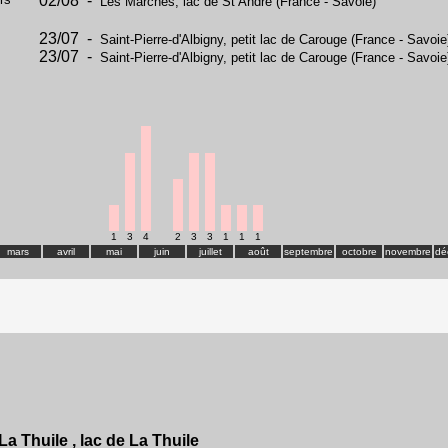
02/08 -
Les Marches, lac de St André (France - Savoie)
23/07 -
Saint-Pierre-d'Albigny, petit lac de Carouge (France - Savoie
23/07 -
Saint-Pierre-d'Albigny, petit lac de Carouge (France - Savoie
1
3
4
2
3
3
1
1
1
mars
avril
mai
juin
juillet
août
septembre
octobre
novembre
dé
La Thuile , lac de La Thuile