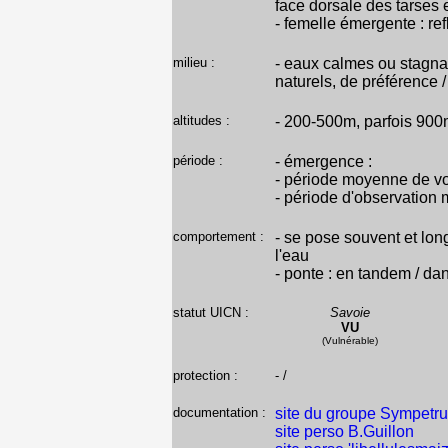
face dorsale des tarses 
- femelle émergente : ref
milieu :
- eaux calmes ou stagna
naturels, de préférence /
altitudes :
- 200-500m, parfois 90
période :
- émergence :
- période moyenne de vo
- période d'observation 
comportement :
- se pose souvent et long
l'eau
- ponte : en tandem / da
statut UICN :
Savoie
VU
(Vulnérable)
protection :
- /
documentation :
site du groupe Sympetr
site perso B.Guillon