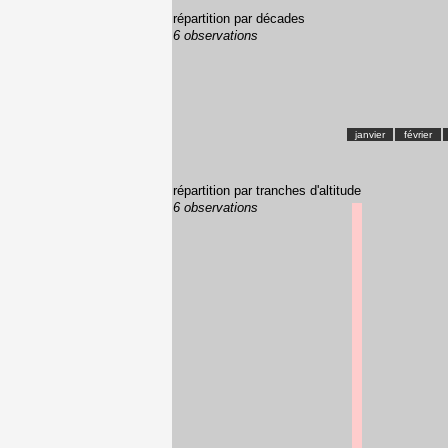
répartition par décades
6 observations
janvier
février
répartition par tranches d'altitude
6 observations