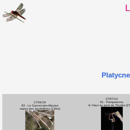
L
Platycne
27/07/14
81 - Pampelonne
17/04/19
le Viaur au pont de Thuriès (2
83 - Le Cannet-des-Maures
mares des Jaudelières (130m)