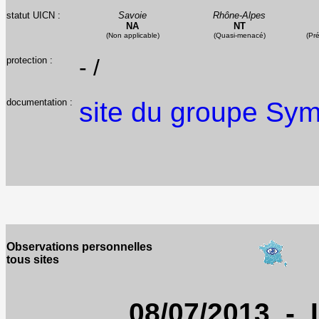
statut UICN :
Savoie
Rhône-Alpes
NA
NT
(Non applicable)
(Quasi-menacé)
(Pr
protection :
- /
documentation :
site du groupe Sy
Observations personnelles
tous sites
08/07/2013 - 