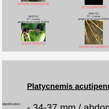
femelle émergente
accouplement
08/07/13
07 - Lussas
08/07/13
gorges de la Louyre (240m
07 - Lussas
gorges de la Louyre (240m)
jeune femelle
ponte en tandem
Platycnemis acutipen
identification :
- 34-37 mm / abdom