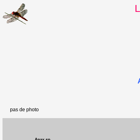
L
pas de photo
Anax sp.