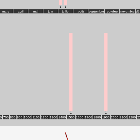
1
1
mars
avril
mai
juin
juillet
août
septembre
octobre
novembre
dé
1
1
0
700
800
900
1000
1100
1200
1300
1400
1500
1600
1700
1800
1900
2000
2100
2200
2