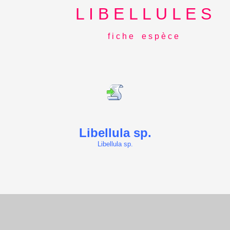
L I B E L L U L E S
f i c h e e s p è c e
Libellula sp.
Libellula sp.