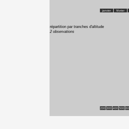
janvier
février
répartition par tranches d'altitude
2 observations
200
300
400
500
60