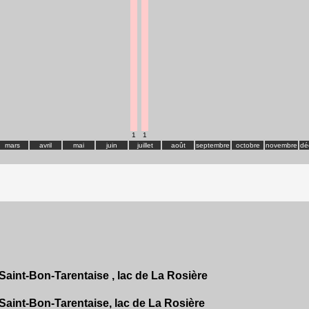
1
1
mars
avril
mai
juin
juillet
août
septembre
octobre
novembre
dé
Saint-Bon-Tarentaise , lac de La Rosière
Saint-Bon-Tarentaise, lac de La Rosière