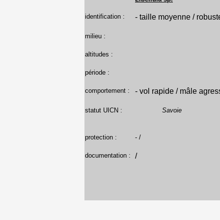
identification :
- taille moyenne / robus
milieu :
altitudes :
période :
comportement :
- vol rapide / mâle agres
statut UICN :
Savoie
protection :
- /
documentation :
/