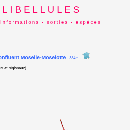
L I B E L L U L E S
i n f o r m a t i o n s - s o r t i e s - e s p è c e s
onfluent Moselle-Moselotte
- 384m -
x et régionaux)