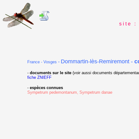
s i t e : 
Dommartin-lès-Remiremont -
c
-
France - Vosges
-
documents sur le site
(voir aussi documents départementau
fiche ZNIEFF
-
espèces connues
Sympetrum pedemontanum, Sympetrum danae