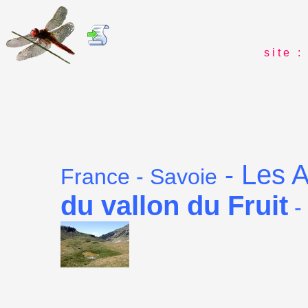
s i t e : 
Les A
-
France - Savoie
du vallon du Fruit
-