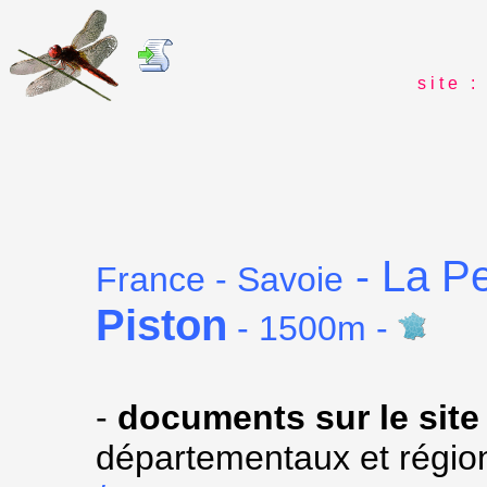
s i t e : 
La Pe
-
France - Savoie
Piston
- 1500m -
-
documents sur le site
départementaux et régio