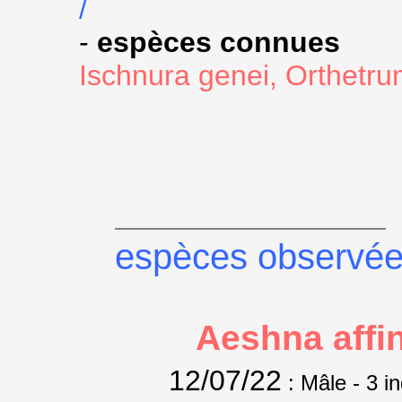
/
-
espèces connues
Ischnura genei, Orthetrum
espèces observé
Aeshna affi
12/07/22
: Mâle
- 3 i