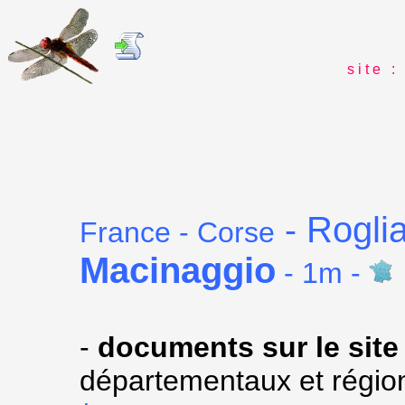
s i t e : 
Rogli
-
France - Corse
Macinaggio
- 1m -
-
documents sur le site
départementaux et régio