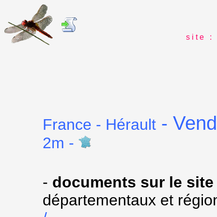
s i t e : 
Vend
-
France - Hérault
2m -
-
documents sur le site
départementaux et régio