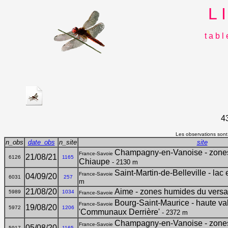
L 
t a b l
4
Les observations sont,
n_obs
date_obs
n_site
site
Champagny-en-Vanoise - zones
France-Savoie
21/08/21
6126
1165
Chiaupe
- 2130 m
Saint-Martin-de-Belleville - lac
France-Savoie
04/09/20
6031
257
m
21/08/20
Aime - zones humides du versa
5989
1034
France-Savoie
Bourg-Saint-Maurice - haute va
France-Savoie
19/08/20
5972
1206
'Communaux Derrière'
- 2372 m
Champagny-en-Vanoise - zones
France-Savoie
05/08/20
5917
1165