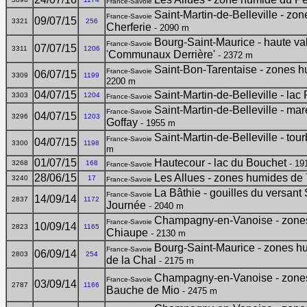
France-Savoie
Saint-Martin-de-Belleville - zo
France-Savoie
09/07/15
3321
256
Cherferie
- 2090 m
Bourg-Saint-Maurice - haute va
France-Savoie
07/07/15
3311
1206
'Communaux Derrière'
- 2372 m
Saint-Bon-Tarentaise - zones 
France-Savoie
06/07/15
3309
1199
2200 m
04/07/15
Saint-Martin-de-Belleville - la
3303
1204
France-Savoie
Saint-Martin-de-Belleville - ma
France-Savoie
04/07/15
3296
1203
Goffay
- 1955 m
Saint-Martin-de-Belleville - to
France-Savoie
04/07/15
3300
1198
m
01/07/15
Hautecour - lac du Bouchet
- 19
3268
168
France-Savoie
28/06/15
Les Allues - zones humides de
3240
17
France-Savoie
La Bâthie - gouilles du versant
France-Savoie
14/09/14
2837
1172
Journée
- 2040 m
Champagny-en-Vanoise - zones
France-Savoie
10/09/14
2823
1165
Chiaupe
- 2130 m
Bourg-Saint-Maurice - zones h
France-Savoie
06/09/14
2803
254
de la Chal
- 2175 m
Champagny-en-Vanoise - zones
France-Savoie
03/09/14
2787
1166
Bauche de Mio
- 2475 m