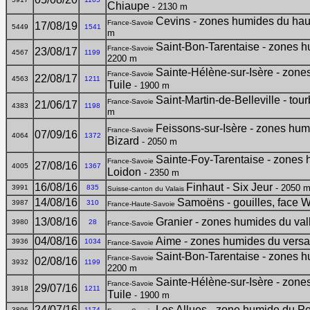
Chiaupe
- 2130 m
Cevins - zones humides du haut
France-Savoie
17/08/19
5449
1541
m
Saint-Bon-Tarentaise - zones 
France-Savoie
23/08/17
4567
1199
2200 m
Sainte-Hélène-sur-Isère - zone
France-Savoie
22/08/17
4563
1211
Tuile
- 1900 m
Saint-Martin-de-Belleville - to
France-Savoie
21/06/17
4383
1198
m
Feissons-sur-Isère - zones hum
France-Savoie
07/09/16
4064
1372
Bizard
- 2050 m
Sainte-Foy-Tarentaise - zones 
France-Savoie
27/08/16
4005
1367
Loidon
- 2350 m
16/08/16
Finhaut - Six Jeur
- 2050 
3991
835
Suisse-canton du Valais
14/08/16
Samoëns - gouilles, face W 
3987
310
France-Haute-Savoie
13/08/16
Granier - zones humides du va
3980
28
France-Savoie
04/08/16
Aime - zones humides du versa
3936
1034
France-Savoie
Saint-Bon-Tarentaise - zones 
France-Savoie
02/08/16
3932
1199
2200 m
Sainte-Hélène-sur-Isère - zone
France-Savoie
29/07/16
3918
1211
Tuile
- 1900 m
24/07/16
Les Allues - zone humide du Pe
3896
1174