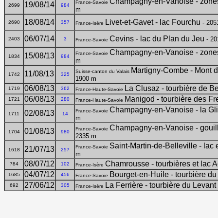
Champagny-en-Vanoise - zones
France-Savoie
19/08/14
2699
984
m
18/08/14
Livet-et-Gavet - lac Fourchu
- 205
2690
357
France-Isère
06/07/14
Cevins - lac du Plan du Jeu
- 20
2403
3
France-Savoie
Champagny-en-Vanoise - zones
France-Savoie
15/08/13
1834
984
m
Martigny-Combe - Mont de 
Suisse-canton du Valais
11/08/13
1742
325
1900 m
06/08/13
La Clusaz - tourbière de B
1719
362
France-Haute-Savoie
06/08/13
Manigod - tourbière des Fr
1721
280
France-Haute-Savoie
Champagny-en-Vanoise - la Gliè
France-Savoie
02/08/13
1711
14
m
Champagny-en-Vanoise - gouill
France-Savoie
01/08/13
1704
980
2335 m
Saint-Martin-de-Belleville - lac
France-Savoie
21/07/13
1618
257
m
08/07/12
Chamrousse - tourbières et lac 
784
102
France-Isère
04/07/12
Bourget-en-Huile - tourbière d
1685
456
France-Savoie
27/06/12
La Ferrière - tourbière du Levant
692
305
France-Isère