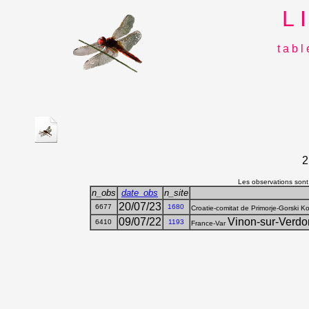
L 
t a b l
2
Les observations sont,
n_obs
date_obs
n_site
20/07/23
6677
1680
Croatie-comitat de Primorje-Gorski K
09/07/22
Vinon-sur-Verdon
6410
1193
France-Var