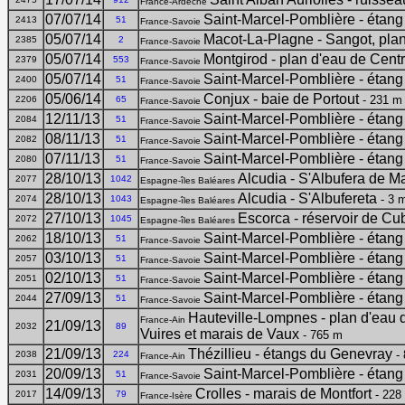
France-Ardèche
07/07/14
Saint-Marcel-Pomblière - étang
2413
51
France-Savoie
05/07/14
Macot-La-Plagne - Sangot, pla
2385
2
France-Savoie
05/07/14
Montgirod - plan d'eau de Cent
2379
553
France-Savoie
05/07/14
Saint-Marcel-Pomblière - étang
2400
51
France-Savoie
05/06/14
Conjux - baie de Portout
- 231 m
2206
65
France-Savoie
12/11/13
Saint-Marcel-Pomblière - étang
2084
51
France-Savoie
08/11/13
Saint-Marcel-Pomblière - étang
2082
51
France-Savoie
07/11/13
Saint-Marcel-Pomblière - étang
2080
51
France-Savoie
28/10/13
Alcudia - S'Albufera de M
2077
1042
Espagne-îles Baléares
28/10/13
Alcudia - S'Albufereta
- 3 
2074
1043
Espagne-îles Baléares
27/10/13
Escorca - réservoir de Cu
2072
1045
Espagne-îles Baléares
18/10/13
Saint-Marcel-Pomblière - étang
2062
51
France-Savoie
03/10/13
Saint-Marcel-Pomblière - étang
2057
51
France-Savoie
02/10/13
Saint-Marcel-Pomblière - étang
2051
51
France-Savoie
27/09/13
Saint-Marcel-Pomblière - étang
2044
51
France-Savoie
Hauteville-Lompnes - plan d'eau d
France-Ain
21/09/13
2032
89
Vuires et marais de Vaux
- 765 m
21/09/13
Thézillieu - étangs du Genevray
- 
2038
224
France-Ain
20/09/13
Saint-Marcel-Pomblière - étang
2031
51
France-Savoie
14/09/13
Crolles - marais de Montfort
- 228
2017
79
France-Isère