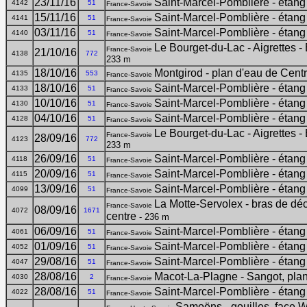
23/11/16
Saint-Marcel-Pomblière - étang
4142
51
France-Savoie
15/11/16
Saint-Marcel-Pomblière - étang
4141
51
France-Savoie
03/11/16
Saint-Marcel-Pomblière - étang
4140
51
France-Savoie
Le Bourget-du-Lac - Aigrettes - 
France-Savoie
21/10/16
4138
772
233 m
18/10/16
Montgirod - plan d'eau de Cent
4135
553
France-Savoie
18/10/16
Saint-Marcel-Pomblière - étang
4133
51
France-Savoie
10/10/16
Saint-Marcel-Pomblière - étang
4130
51
France-Savoie
04/10/16
Saint-Marcel-Pomblière - étang
4128
51
France-Savoie
Le Bourget-du-Lac - Aigrettes - 
France-Savoie
28/09/16
4123
772
233 m
26/09/16
Saint-Marcel-Pomblière - étang
4118
51
France-Savoie
20/09/16
Saint-Marcel-Pomblière - étang
4115
51
France-Savoie
13/09/16
Saint-Marcel-Pomblière - étang
4099
51
France-Savoie
La Motte-Servolex - bras de dé
France-Savoie
08/09/16
4072
1671
centre
- 236 m
06/09/16
Saint-Marcel-Pomblière - étang
4061
51
France-Savoie
01/09/16
Saint-Marcel-Pomblière - étang
4052
51
France-Savoie
29/08/16
Saint-Marcel-Pomblière - étang
4047
51
France-Savoie
28/08/16
Macot-La-Plagne - Sangot, pla
4030
2
France-Savoie
28/08/16
Saint-Marcel-Pomblière - étang
4022
51
France-Savoie
Samoëns - gouilles, face W 