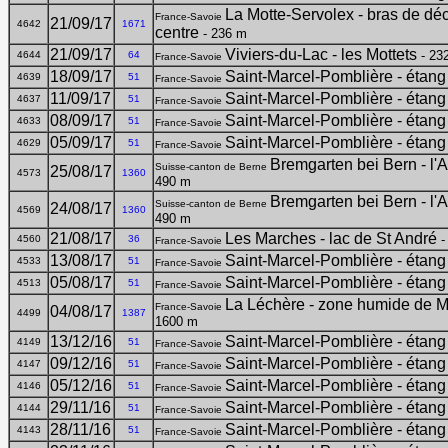
La Motte-Servolex - bras de dé
France-Savoie
21/09/17
4642
1671
centre
- 236 m
21/09/17
Viviers-du-Lac - les Mottets
- 23
4644
64
France-Savoie
18/09/17
Saint-Marcel-Pomblière - étang
4639
51
France-Savoie
11/09/17
Saint-Marcel-Pomblière - étang
4637
51
France-Savoie
08/09/17
Saint-Marcel-Pomblière - étang
4633
51
France-Savoie
05/09/17
Saint-Marcel-Pomblière - étang
4629
51
France-Savoie
Bremgarten bei Bern - l'
Suisse-canton de Berne
25/08/17
4573
1360
490 m
Bremgarten bei Bern - l'
Suisse-canton de Berne
24/08/17
4569
1360
490 m
21/08/17
Les Marches - lac de St André
-
4560
36
France-Savoie
13/08/17
Saint-Marcel-Pomblière - étang
4533
51
France-Savoie
05/08/17
Saint-Marcel-Pomblière - étang
4513
51
France-Savoie
La Léchère - zone humide de 
France-Savoie
04/08/17
4499
1387
1600 m
13/12/16
Saint-Marcel-Pomblière - étang
4149
51
France-Savoie
09/12/16
Saint-Marcel-Pomblière - étang
4147
51
France-Savoie
05/12/16
Saint-Marcel-Pomblière - étang
4146
51
France-Savoie
29/11/16
Saint-Marcel-Pomblière - étang
4144
51
France-Savoie
28/11/16
Saint-Marcel-Pomblière - étang
4143
51
France-Savoie