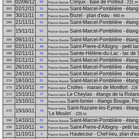
02/06/12
Conjux - baie de Portout
- 231 m
566
65
France-Savoie
02/12/11
Saint-Marcel-Pomblière - étang
300
51
France-Savoie
30/11/11
Bozel - plan d'eau
- 840 m
299
33
France-Savoie
21/11/11
Saint-Marcel-Pomblière - étang
298
51
France-Savoie
15/11/11
Saint-Marcel-Pomblière - étang
295
51
France-Savoie
09/11/11
Saint-Marcel-Pomblière - étang
294
51
France-Savoie
02/11/11
Saint-Pierre-d'Albigny - petit l
285
48
France-Savoie
02/11/11
Sainte-Hélène-du-Lac - lac de 
289
32
France-Savoie
01/11/11
Saint-Marcel-Pomblière - étang
284
51
France-Savoie
26/10/11
Saint-Marcel-Pomblière - étang
291
51
France-Savoie
24/10/11
Saint-Marcel-Pomblière - étang
281
51
France-Savoie
18/10/11
Saint-Marcel-Pomblière - étang
270
51
France-Savoie
15/10/11
Crolles - marais de Montfort
- 228
273
79
France-Isère
15/10/11
Le Cheylas - étangs de la Rolan
272
77
France-Isère
15/10/11
Saint-Ismier - étangs Bougie, Pe
277
75
France-Isère
Saint-Nazaire-les-Eymes - étangs
France-Isère
15/10/11
275
76
'Le Moulin'
- 220 m
14/10/11
Saint-Marcel-Pomblière - étang
266
51
France-Savoie
12/10/11
Saint-Pierre-d'Albigny - petit l
258
48
France-Savoie
11/10/11
Hautecour - Chef-lieu, plan d'e
256
4
France-Savoie