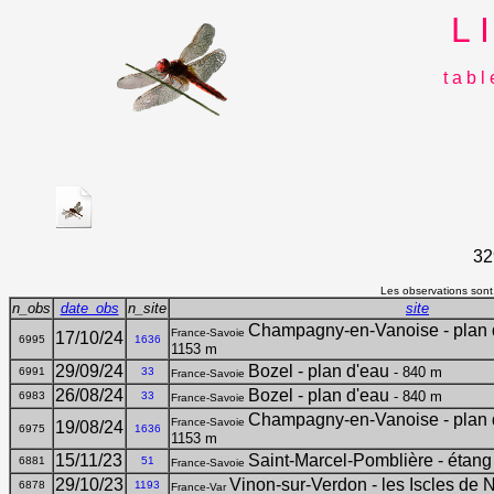
L 
t a b l
32
Les observations sont,
n_obs
date_obs
n_site
site
Champagny-en-Vanoise - plan d
France-Savoie
17/10/24
6995
1636
1153 m
29/09/24
Bozel - plan d'eau
- 840 m
6991
33
France-Savoie
26/08/24
Bozel - plan d'eau
- 840 m
6983
33
France-Savoie
Champagny-en-Vanoise - plan d
France-Savoie
19/08/24
6975
1636
1153 m
15/11/23
Saint-Marcel-Pomblière - étang
6881
51
France-Savoie
29/10/23
Vinon-sur-Verdon - les Iscles de
6878
1193
France-Var