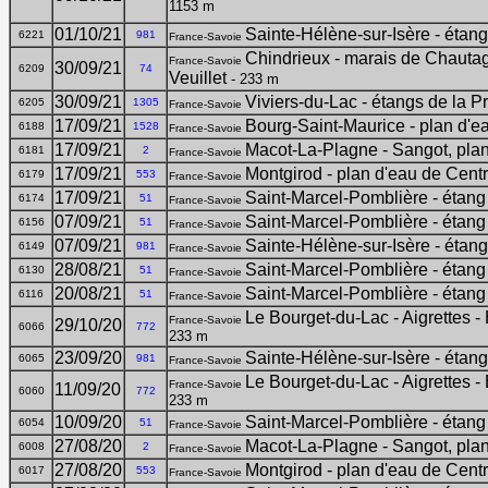
1153 m
01/10/21
Sainte-Hélène-sur-Isère - étan
6221
981
France-Savoie
Chindrieux - marais de Chauta
France-Savoie
30/09/21
6209
74
Veuillet
- 233 m
30/09/21
Viviers-du-Lac - étangs de la Pr
6205
1305
France-Savoie
17/09/21
Bourg-Saint-Maurice - plan d'ea
6188
1528
France-Savoie
17/09/21
Macot-La-Plagne - Sangot, pla
6181
2
France-Savoie
17/09/21
Montgirod - plan d'eau de Cent
6179
553
France-Savoie
17/09/21
Saint-Marcel-Pomblière - étang
6174
51
France-Savoie
07/09/21
Saint-Marcel-Pomblière - étang
6156
51
France-Savoie
07/09/21
Sainte-Hélène-sur-Isère - étan
6149
981
France-Savoie
28/08/21
Saint-Marcel-Pomblière - étang
6130
51
France-Savoie
20/08/21
Saint-Marcel-Pomblière - étang
6116
51
France-Savoie
Le Bourget-du-Lac - Aigrettes - 
France-Savoie
29/10/20
6066
772
233 m
23/09/20
Sainte-Hélène-sur-Isère - étan
6065
981
France-Savoie
Le Bourget-du-Lac - Aigrettes - 
France-Savoie
11/09/20
6060
772
233 m
10/09/20
Saint-Marcel-Pomblière - étang
6054
51
France-Savoie
27/08/20
Macot-La-Plagne - Sangot, pla
6008
2
France-Savoie
27/08/20
Montgirod - plan d'eau de Cent
6017
553
France-Savoie