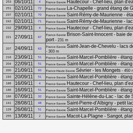
06/10/11
Hautecour - Chef-lieu, plan d'e
253
4
France-Savoie
02/10/11
La-Chapelle - grand étang de 
251
72
France-Savoie
02/10/11
Saint-Rémy-de-Maurienne - éta
237
70
France-Savoie
02/10/11
Saint-Rémy-de-Maurienne - lac
242
71
France-Savoie
29/09/11
Hautecour - Chef-lieu, plan d'e
232
4
France-Savoie
Brison-Saint-Innocent - baie de
France-Savoie
27/09/11
221
67
port
- 231 m
Saint-Jean-de-Chevelu - lacs 
France-Savoie
24/09/11
207
63
- 303 m
23/09/11
Saint-Marcel-Pomblière - étang
216
51
France-Savoie
22/09/11
Saint-Marcel-Pomblière - étang
204
51
France-Savoie
21/09/11
Sévrier - les Mongets
- 450 
200
60
France-Haute-Savoie
20/09/11
Saint-Marcel-Pomblière - étang
193
51
France-Savoie
16/09/11
Hautecour - Chef-lieu, plan d'e
188
4
France-Savoie
16/09/11
Saint-Marcel-Pomblière - étang
186
51
France-Savoie
07/09/11
Sainte-Hélène-du-Lac - lac de 
166
32
France-Savoie
28/08/11
Saint-Pierre-d'Albigny - petit l
141
48
France-Savoie
26/08/11
Saint-Marcel-Pomblière - étang
129
51
France-Savoie
13/08/11
Macot-La-Plagne - Sangot, pla
255
2
France-Savoie