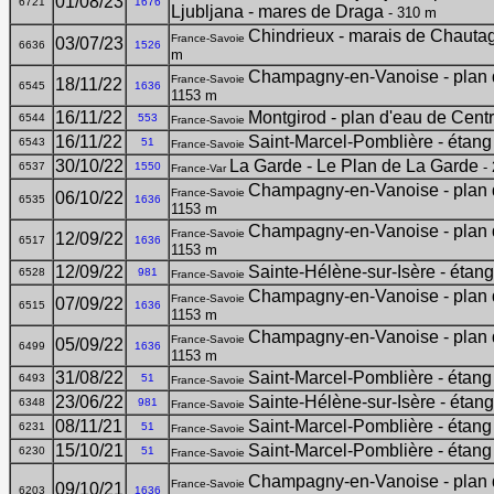
01/08/23
6721
1676
Ljubljana - mares de Draga
- 310 m
Chindrieux - marais de Chautag
France-Savoie
03/07/23
6636
1526
m
Champagny-en-Vanoise - plan d
France-Savoie
18/11/22
6545
1636
1153 m
16/11/22
Montgirod - plan d'eau de Cent
6544
553
France-Savoie
16/11/22
Saint-Marcel-Pomblière - étang
6543
51
France-Savoie
30/10/22
La Garde - Le Plan de La Garde
- 
6537
1550
France-Var
Champagny-en-Vanoise - plan d
France-Savoie
06/10/22
6535
1636
1153 m
Champagny-en-Vanoise - plan d
France-Savoie
12/09/22
6517
1636
1153 m
12/09/22
Sainte-Hélène-sur-Isère - étan
6528
981
France-Savoie
Champagny-en-Vanoise - plan d
France-Savoie
07/09/22
6515
1636
1153 m
Champagny-en-Vanoise - plan d
France-Savoie
05/09/22
6499
1636
1153 m
31/08/22
Saint-Marcel-Pomblière - étang
6493
51
France-Savoie
23/06/22
Sainte-Hélène-sur-Isère - étan
6348
981
France-Savoie
08/11/21
Saint-Marcel-Pomblière - étang
6231
51
France-Savoie
15/10/21
Saint-Marcel-Pomblière - étang
6230
51
France-Savoie
Champagny-en-Vanoise - plan d
France-Savoie
09/10/21
6203
1636