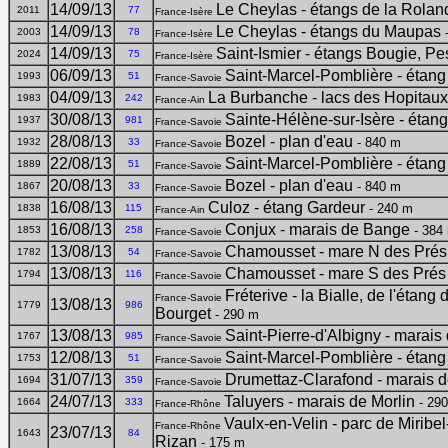
14/09/13
Le Cheylas - étangs de la Rolan
2011
77
France-Isère
14/09/13
Le Cheylas - étangs du Maupas
-
2003
78
France-Isère
14/09/13
Saint-Ismier - étangs Bougie, Pe
2024
75
France-Isère
06/09/13
Saint-Marcel-Pomblière - étang
1993
51
France-Savoie
04/09/13
La Burbanche - lacs des Hopitaux
1983
242
France-Ain
30/08/13
Sainte-Hélène-sur-Isère - étan
1937
981
France-Savoie
28/08/13
Bozel - plan d'eau
- 840 m
1932
33
France-Savoie
22/08/13
Saint-Marcel-Pomblière - étang
1889
51
France-Savoie
20/08/13
Bozel - plan d'eau
- 840 m
1867
33
France-Savoie
16/08/13
Culoz - étang Gardeur
- 240 m
1838
115
France-Ain
16/08/13
Conjux - marais de Bange
- 384
1853
258
France-Savoie
13/08/13
Chamousset - mare N des Prés
1782
54
France-Savoie
13/08/13
Chamousset - mare S des Prés
1794
116
France-Savoie
Fréterive - la Bialle, de l'étang
France-Savoie
13/08/13
1779
986
Bourget
- 290 m
13/08/13
Saint-Pierre-d'Albigny - marais
1767
985
France-Savoie
12/08/13
Saint-Marcel-Pomblière - étang
1753
51
France-Savoie
31/07/13
Drumettaz-Clarafond - marais 
1694
359
France-Savoie
24/07/13
Taluyers - marais de Morlin
- 29
1664
333
France-Rhône
Vaulx-en-Velin - parc de Miribe
France-Rhône
23/07/13
1643
84
Rizan
- 175 m