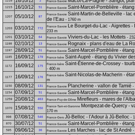
16/10/12
Macot-La-Plagne - Sangot, pla
1216
2
France-Savoie
16/10/12
Saint-Marcel-Pomblière - étang
1215
51
France-Savoie
Saint-Martin-de-Belleville - lac 
France-Savoie
05/10/12
1207
87
de l'Eau
- 1760 m
Le Bourget-du-Lac - Aigrettes - 
France-Savoie
03/10/12
1203
772
233 m
03/10/12
Viviers-du-Lac - les Mottets
- 23
1201
64
France-Savoie
02/10/12
Rognaix - plans d'eau de La Ro
1198
13
France-Savoie
28/09/12
Saint-Marcel-Pomblière - étang
1197
51
France-Savoie
16/09/12
Saint-Aupré - étang du Vivier de
1185
179
France-Isère
Saint-Étienne-de-Crossey - tour
France-Isère
16/09/12
1172
175
- 400 m
Saint-Nicolas-de-Macherin - éta
France-Isère
16/09/12
1177
176
m
08/09/12
Plancherine - vallon de Tamié
-
1150
131
France-Savoie
07/09/12
Saint-Marcel-Pomblière - étang
1154
51
France-Savoie
20/08/12
Mirefleurs - mares de l'Alba
1259
463
France-Puy-de-Dôme
Montpezat-de-Quercy - v
France-Tarn-et-Garonne
15/08/12
1070
550
170 m
07/08/12
Jû-Belloc - l'Adour à Jû-Belloc
- 
998
546
France-Gers
30/07/12
Saint-Marcel-Pomblière - étang
870
51
France-Savoie
09/06/12
Les Marches - lac de St André
-
595
36
France-Savoie