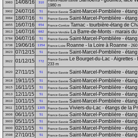
France-Haute-Savoie
14/08/16
3983
310
1980 m
24/07/16
Saint-Marcel-Pomblière - étang
3902
51
France-Savoie
18/07/16
Saint-Marcel-Pomblière - étang
3884
51
France-Savoie
16/07/16
Tarnac - tourbière-étang de C
3855
654
France-Corrèze
14/07/16
La Barre-de-Monts - marais du
3813
682
France-Vendée
04/07/16
Saint-Marcel-Pomblière - étang
3784
51
France-Savoie
19/06/16
Roanne - la Loire à Roanne
- 260
3738
1354
France-Loire
07/12/15
Saint-Marcel-Pomblière - étang
3623
51
France-Savoie
Le Bourget-du-Lac - Aigrettes - 
France-Savoie
01/12/15
3622
772
233 m
27/11/15
Saint-Marcel-Pomblière - étang
3620
51
France-Savoie
19/11/15
Saint-Marcel-Pomblière - étang
3618
51
France-Savoie
16/11/15
Saint-Marcel-Pomblière - étang
3615
51
France-Savoie
12/11/15
Saint-Marcel-Pomblière - étang
3613
51
France-Savoie
10/11/15
Saint-Marcel-Pomblière - étang
3610
51
France-Savoie
10/11/15
Viviers-du-Lac - étangs de la Pr
3611
1305
France-Savoie
06/11/15
Saint-Marcel-Pomblière - étang
3606
51
France-Savoie
05/11/15
Saint-Marcel-Pomblière - étang
3603
51
France-Savoie
02/11/15
Saint-Marcel-Pomblière - étang
3600
51
France-Savoie
27/10/15
Saint-Marcel-Pomblière - étang
3598
51
France-Savoie