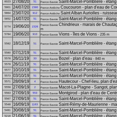
27/08/20
Saint-Marcel-Pomblière - étang
6023
51
France-Savoie
24/07/20
Coucouron - plan d'eau de C
5901
1580
France-Ardèche
23/07/20
Saint Alban Auriolles - ruisse
5864
912
France-Ardèche
14/07/20
Saint-Marcel-Pomblière - étang
5852
51
France-Savoie
Chindrieux - marais de Chautag
France-Savoie
19/06/20
5774
1526
m
19/06/20
Vions - îles de Vions
- 235 m
5784
910
France-Savoie
18/12/19
Saint-Marcel-Pomblière - étang
5582
51
France-Savoie
07/12/19
Saint-Marcel-Pomblière - étang
5580
51
France-Savoie
26/11/19
Bozel - plan d'eau
- 840 m
5578
33
France-Savoie
26/11/19
Saint-Marcel-Pomblière - étang
5579
51
France-Savoie
10/10/19
Saint-Marcel-Pomblière - étang
5577
51
France-Savoie
03/10/19
Saint-Marcel-Pomblière - étang
5573
51
France-Savoie
28/09/19
Hautecour - Chef-lieu, plan d'e
5571
4
France-Savoie
27/09/19
Macot-La-Plagne - Sangot, pla
5559
2
France-Savoie
27/09/19
Montgirod - plan d'eau de Cent
5563
553
France-Savoie
27/09/19
Saint-Marcel-Pomblière - étang
5567
51
France-Savoie
16/09/19
Saint-Rémy-de-Maurienne - ma
5548
1163
France-Savoie
30/08/19
Saint-Marcel-Pomblière - étang
5481
51
France-Savoie
21/06/19
Saint-Marcel-Pomblière - étang
5218
51
France-Savoie