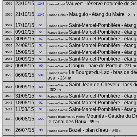
23/10/15
Vauvert - réserve naturelle de 
3592
1248
France-Gard
21/10/15
Mauguio - étang du Maire
- 2 m
3590
1247
France-Hérault
17/10/15
Saint-Marcel-Pomblière - étang
3589
51
France-Savoie
09/10/15
Saint-Marcel-Pomblière - étang
3582
51
France-Savoie
30/09/15
Saint-Marcel-Pomblière - étang
3574
51
France-Savoie
24/09/15
Saint-Marcel-Pomblière - étang
3569
51
France-Savoie
15/09/15
Saint-Marcel-Pomblière - étang
3564
51
France-Savoie
10/09/15
Saint-Marcel-Pomblière - étang
3561
51
France-Savoie
06/09/15
Conjux - baie de Portout
- 231 m
3545
65
France-Savoie
Le Bourget-du-Lac - bras de dé
France-Savoie
06/09/15
3556
534
aval
- 234 m
Saint-Jean-de-Chevelu - lacs 
France-Savoie
06/09/15
3541
63
- 303 m
31/08/15
Saint-Marcel-Pomblière - étang
3530
51
France-Savoie
18/08/15
Saint-Marcel-Pomblière - étang
3448
51
France-Savoie
11/08/15
Saint-Marcel-Pomblière - étang
3422
51
France-Savoie
Mouriès - Gaudre du Des
France-Bouches-du-Rhône
06/08/15
3412
1222
le canal des Baux
- 95 m
26/07/15
Bozel - plan d'eau
- 840 m
3358
33
France-Savoie