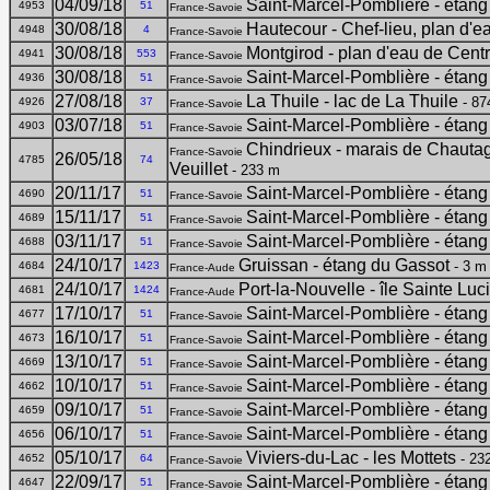
04/09/18
Saint-Marcel-Pomblière - étang
4953
51
France-Savoie
30/08/18
Hautecour - Chef-lieu, plan d'e
4948
4
France-Savoie
30/08/18
Montgirod - plan d'eau de Cent
4941
553
France-Savoie
30/08/18
Saint-Marcel-Pomblière - étang
4936
51
France-Savoie
27/08/18
La Thuile - lac de La Thuile
- 87
4926
37
France-Savoie
03/07/18
Saint-Marcel-Pomblière - étang
4903
51
France-Savoie
Chindrieux - marais de Chauta
France-Savoie
26/05/18
4785
74
Veuillet
- 233 m
20/11/17
Saint-Marcel-Pomblière - étang
4690
51
France-Savoie
15/11/17
Saint-Marcel-Pomblière - étang
4689
51
France-Savoie
03/11/17
Saint-Marcel-Pomblière - étang
4688
51
France-Savoie
24/10/17
Gruissan - étang du Gassot
- 3 m
4684
1423
France-Aude
24/10/17
Port-la-Nouvelle - île Sainte Luc
4681
1424
France-Aude
17/10/17
Saint-Marcel-Pomblière - étang
4677
51
France-Savoie
16/10/17
Saint-Marcel-Pomblière - étang
4673
51
France-Savoie
13/10/17
Saint-Marcel-Pomblière - étang
4669
51
France-Savoie
10/10/17
Saint-Marcel-Pomblière - étang
4662
51
France-Savoie
09/10/17
Saint-Marcel-Pomblière - étang
4659
51
France-Savoie
06/10/17
Saint-Marcel-Pomblière - étang
4656
51
France-Savoie
05/10/17
Viviers-du-Lac - les Mottets
- 23
4652
64
France-Savoie
22/09/17
Saint-Marcel-Pomblière - étang
4647
51
France-Savoie