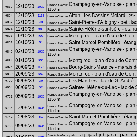
Champagny-en-Vanoise - plan d
France-Savoie
19/10/23
6875
1636
1153 m
12/10/23
Aiton - les Bassins Molard
- 295
6864
1112
France-Savoie
12/10/23
Saint-Pierre-d'Albigny - petit l
6867
48
France-Savoie
12/10/23
Sainte-Hélène-sur-Isère - étan
6874
981
France-Savoie
10/10/23
Montgirod - plan d'eau de Cent
6857
553
France-Savoie
10/10/23
Saint-Marcel-Pomblière - étang
6851
51
France-Savoie
Champagny-en-Vanoise - plan d
France-Savoie
02/10/23
6845
1636
1153 m
01/10/23
Montgirod - plan d'eau de Cent
6834
553
France-Savoie
20/09/23
Bourg-Saint-Maurice - marais 
6824
1120
France-Savoie
20/09/23
Montgirod - plan d'eau de Cent
6830
553
France-Savoie
08/09/23
Les Marches - lac de St André
-
6799
36
France-Savoie
08/09/23
Sainte-Hélène-du-Lac - lac de 
6804
32
France-Savoie
Champagny-en-Vanoise - plan d
France-Savoie
05/09/23
6761
1636
1153 m
Champagny-en-Vanoise - plan d
France-Savoie
12/08/23
6736
1636
1153 m
12/08/23
Saint-Marcel-Pomblière - étang
6742
51
France-Savoie
Champagny-en-Vanoise - plan d
France-Savoie
09/08/23
6733
1636
1153 m
Ljubljana - parc na
Slovénie-Municipality de Ljubljana