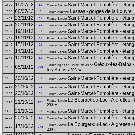
19/07/13
Saint-Marcel-Pomblière - étang
1600
51
France-Savoie
08/07/13
Lussas - gorges de la Louyre
-
1530
431
France-Ardèche
23/11/12
Saint-Marcel-Pomblière - étang
1254
51
France-Savoie
20/11/12
Saint-Marcel-Pomblière - étang
1253
51
France-Savoie
19/11/12
Saint-Marcel-Pomblière - étang
1252
51
France-Savoie
16/11/12
Saint-Marcel-Pomblière - étang
1251
51
France-Savoie
15/11/12
Saint-Marcel-Pomblière - étang
1249
51
France-Savoie
14/11/12
Saint-Marcel-Pomblière - étang
1246
51
France-Savoie
10/11/12
Saint-Marcel-Pomblière - étang
1241
51
France-Savoie
Gréoux-les-Bains -
France-Alpes-de-Haute-Provence
05/11/12
1237
798
les Bains
- 305 m
30/10/12
Saint-Marcel-Pomblière - étang
1235
51
France-Savoie
25/10/12
Saint-Marcel-Pomblière - étang
1234
51
France-Savoie
23/10/12
Saint-Marcel-Pomblière - étang
1232
51
France-Savoie
Le Bourget-du-Lac - Aigrettes - 
France-Savoie
21/10/12
1225
772
233 m
21/10/12
Saint-Marcel-Pomblière - étang
1228
51
France-Savoie
20/10/12
Saint-Marcel-Pomblière - étang
1223
51
France-Savoie
Le Bourget-du-Lac - Aigrettes - 
France-Savoie
17/10/12
1219
772
233 m