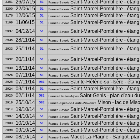
26/07/15
Saint-Marcel-Pomblière - étang
3351
51
France-Savoie
22/06/15
Saint-Marcel-Pomblière - étang
3200
51
France-Savoie
12/06/15
Saint-Marcel-Pomblière - étang
3176
51
France-Savoie
11/06/15
Saint-Marcel-Pomblière - étang
3169
51
France-Savoie
04/12/14
Saint-Marcel-Pomblière - étang
2937
51
France-Savoie
28/11/14
Saint-Marcel-Pomblière - étang
2935
51
France-Savoie
25/11/14
Saint-Marcel-Pomblière - étang
2933
51
France-Savoie
20/11/14
Saint-Marcel-Pomblière - étang
2932
51
France-Savoie
13/11/14
Saint-Marcel-Pomblière - étang
2930
51
France-Savoie
07/11/14
Saint-Marcel-Pomblière - étang
2926
51
France-Savoie
07/11/14
Sainte-Hélène-sur-Isère - étan
2925
981
France-Savoie
03/11/14
Saint-Marcel-Pomblière - étang
2924
51
France-Savoie
02/11/14
Saint-Genis - plan d'eau d
2920
581
France-Hautes-Alpes
25/10/14
Mison - lac de Mis
2919
582
France-Alpes-de-Haute-Provence
19/10/14
Saint-Marcel-Pomblière - étang
2914
51
France-Savoie
14/10/14
Saint-Marcel-Pomblière - étang
2907
51
France-Savoie
10/10/14
Saint-Marcel-Pomblière - étang
2903
51
France-Savoie
09/10/14
Saint-Marcel-Pomblière - étang
2898
51
France-Savoie
08/10/14
Macot-La-Plagne - Sangot, pla
2892
2
France-Savoie