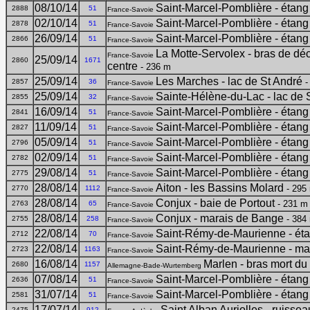
08/10/14
Saint-Marcel-Pomblière - étang
2888
51
France-Savoie
02/10/14
Saint-Marcel-Pomblière - étang
2878
51
France-Savoie
26/09/14
Saint-Marcel-Pomblière - étang
2866
51
France-Savoie
La Motte-Servolex - bras de dé
France-Savoie
25/09/14
2860
1671
centre
- 236 m
25/09/14
Les Marches - lac de St André
-
2857
36
France-Savoie
25/09/14
Sainte-Hélène-du-Lac - lac de 
2855
32
France-Savoie
16/09/14
Saint-Marcel-Pomblière - étang
2841
51
France-Savoie
11/09/14
Saint-Marcel-Pomblière - étang
2827
51
France-Savoie
05/09/14
Saint-Marcel-Pomblière - étang
2796
51
France-Savoie
02/09/14
Saint-Marcel-Pomblière - étang
2782
51
France-Savoie
29/08/14
Saint-Marcel-Pomblière - étang
2775
51
France-Savoie
28/08/14
Aiton - les Bassins Molard
- 295
2770
1112
France-Savoie
28/08/14
Conjux - baie de Portout
- 231 m
2763
65
France-Savoie
28/08/14
Conjux - marais de Bange
- 384
2755
258
France-Savoie
22/08/14
Saint-Rémy-de-Maurienne - éta
2712
70
France-Savoie
22/08/14
Saint-Rémy-de-Maurienne - ma
2723
1163
France-Savoie
16/08/14
Marlen - bras mort du
2680
1157
Allemagne-Bade-Wurtemberg
07/08/14
Saint-Marcel-Pomblière - étang
2636
51
France-Savoie
31/07/14
Saint-Marcel-Pomblière - étang
2581
51
France-Savoie
17/07/14
Saint Alban Auriolles - ruisse
2475
912