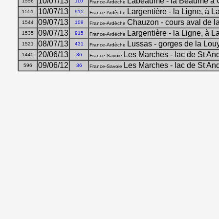
10/07/13
Labeaume - la Beaume à 
1556
110
France-Ardèche
10/07/13
Largentière - la Ligne, à 
1551
915
France-Ardèche
09/07/13
Chauzon - cours aval de l
1544
109
France-Ardèche
09/07/13
Largentière - la Ligne, à 
1535
915
France-Ardèche
08/07/13
Lussas - gorges de la Lou
1521
431
France-Ardèche
20/06/13
Les Marches - lac de St An
1445
36
France-Savoie
09/06/12
Les Marches - lac de St An
596
36
France-Savoie