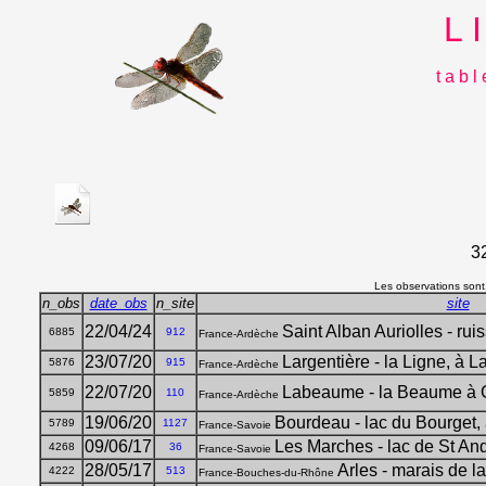
L 
t a b l
3
Les observations sont,
n_obs
date_obs
n_site
site
22/04/24
Saint Alban Auriolles - ru
6885
912
France-Ardèche
23/07/20
Largentière - la Ligne, à 
5876
915
France-Ardèche
22/07/20
Labeaume - la Beaume à 
5859
110
France-Ardèche
19/06/20
Bourdeau - lac du Bourget,
5789
1127
France-Savoie
09/06/17
Les Marches - lac de St An
4268
36
France-Savoie
28/05/17
Arles - marais de l
4222
513
France-Bouches-du-Rhône