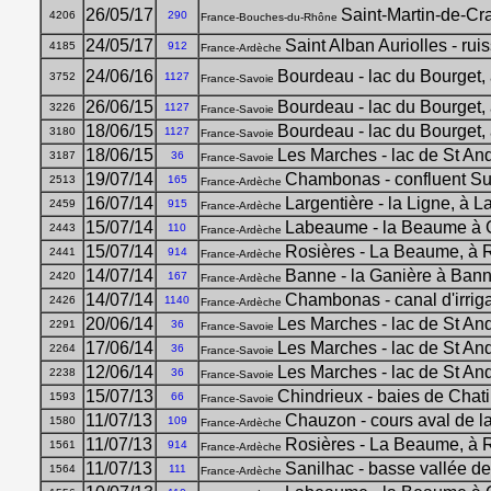
26/05/17
Saint-Martin-de-Cr
4206
290
France-Bouches-du-Rhône
24/05/17
Saint Alban Auriolles - ru
4185
912
France-Ardèche
24/06/16
Bourdeau - lac du Bourget,
3752
1127
France-Savoie
26/06/15
Bourdeau - lac du Bourget,
3226
1127
France-Savoie
18/06/15
Bourdeau - lac du Bourget,
3180
1127
France-Savoie
18/06/15
Les Marches - lac de St An
3187
36
France-Savoie
19/07/14
Chambonas - confluent S
2513
165
France-Ardèche
16/07/14
Largentière - la Ligne, à 
2459
915
France-Ardèche
15/07/14
Labeaume - la Beaume à 
2443
110
France-Ardèche
15/07/14
Rosières - La Beaume, à 
2441
914
France-Ardèche
14/07/14
Banne - la Ganière à Ban
2420
167
France-Ardèche
14/07/14
Chambonas - canal d'irri
2426
1140
France-Ardèche
20/06/14
Les Marches - lac de St An
2291
36
France-Savoie
17/06/14
Les Marches - lac de St An
2264
36
France-Savoie
12/06/14
Les Marches - lac de St An
2238
36
France-Savoie
15/07/13
Chindrieux - baies de Chati
1593
66
France-Savoie
11/07/13
Chauzon - cours aval de l
1580
109
France-Ardèche
11/07/13
Rosières - La Beaume, à 
1561
914
France-Ardèche
11/07/13
Sanilhac - basse vallée de
1564
111
France-Ardèche