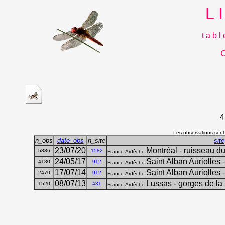
L 
t a b l
C
4
Les observations sont,
n_obs
date_obs
n_site
site
23/07/20
Montréal - ruisseau du
5886
1582
France-Ardèche
24/05/17
Saint Alban Auriolles 
4180
912
France-Ardèche
17/07/14
Saint Alban Auriolles 
2470
912
France-Ardèche
08/07/13
Lussas - gorges de la
1520
431
France-Ardèche