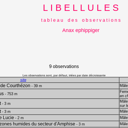
L I B E L L U L E S
t a b l e a u d e s o b s e r v a t i o n s
Anax ephippiger
9 observations
Les observations sont, par défaut, triées par date décroissante
site
é de Courthézon
Mâl
- 39 m
Feme
us
- 753 m
en c
Mâl
t
- 3 m
sur l
t
Mâl
- 3 m
te Lucie
Mâl
- 2 m
et zones humides du secteur d'Amphise
Mâl
- 3 m