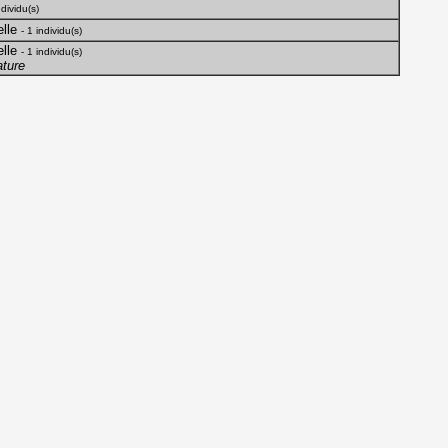
ndividu(s)
lle
- 1 individu(s)
lle
- 1 individu(s)
ture