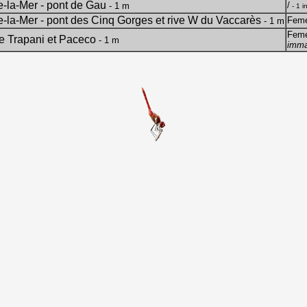
e-la-Mer - pont de Gau
/
- 1 m
- 1 i
-la-Mer - pont des Cinq Gorges et rive W du Vaccarès
Feme
- 1 m
Feme
e Trapani et Paceco
- 1 m
imma