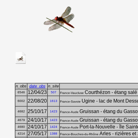
n_obs
date_obs
n_site
12/04/23
Courthézon - étang sal
6546
507
France-Vaucluse
22/08/20
Ugine - lac de Mont Dess
6002
1613
France-Savoie
25/10/17
Gruissan - étang du Gasso
4682
1423
France-Aude
24/10/17
Gruissan - étang du Gasso
4679
1423
France-Aude
24/10/17
Port-la-Nouvelle - île Sain
4680
1424
France-Aude
27/05/17
Arles - rizières 
4214
1388
France-Bouches-du-Rhône