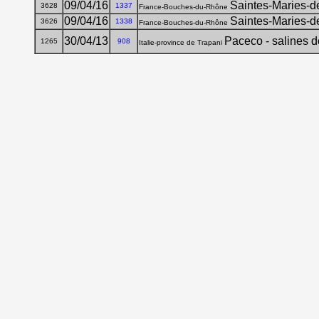
09/04/16
Saintes-Maries-d
3628
1337
France-Bouches-du-Rhône
09/04/16
Saintes-Maries-de
3626
1338
France-Bouches-du-Rhône
30/04/13
Paceco - salines d
1265
908
Italie-province de Trapani