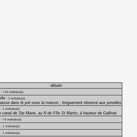
détails
e
- >10 individu(s)
lle
- 1 individu(s)
hasse dans le pré sous la maison ; longuement observé aux jumelles
e
- 1 individu(s)
e canal de Ste Marie, au N de l\'île St Martin, à hauteur de Gallinat
e
- >3 individu(s)
e
- 1 individu(s)
e
- 1 individu(s)