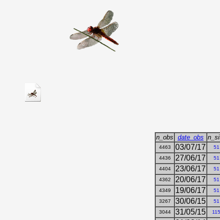
n_obs
date_obs
n_si
03/07/17
4463
51
27/06/17
4436
51
23/06/17
4404
51
20/06/17
4362
51
19/06/17
4349
51
30/06/15
3267
51
31/05/15
3044
11