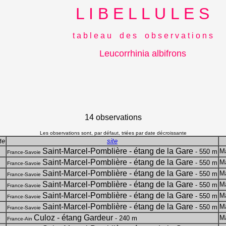
L I B E L L U L E S
t a b l e a u d e s o b s e r v a t i o n s
Leucorrhinia albifrons
14 observations
Les observations sont, par défaut, triées par date décroissante
te
site
Saint-Marcel-Pomblière - étang de la Gare
M
- 550 m
France-Savoie
Saint-Marcel-Pomblière - étang de la Gare
M
- 550 m
France-Savoie
Saint-Marcel-Pomblière - étang de la Gare
M
- 550 m
France-Savoie
Saint-Marcel-Pomblière - étang de la Gare
M
- 550 m
France-Savoie
Saint-Marcel-Pomblière - étang de la Gare
M
- 550 m
France-Savoie
Saint-Marcel-Pomblière - étang de la Gare
M
- 550 m
France-Savoie
Culoz - étang Gardeur
M
- 240 m
5
France-Ain