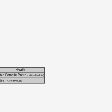
détails
âle Femelle Ponte
- >6 individu(s)
âle
- >3 individu(s)