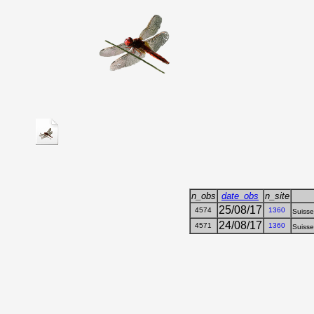
n_obs
date_obs
n_site
25/08/17
4574
1360
Suisse
24/08/17
4571
1360
Suisse