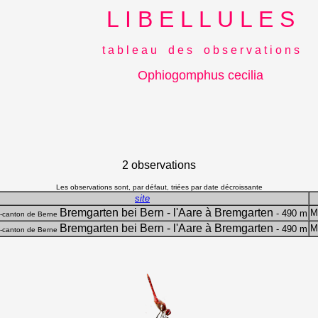
L I B E L L U L E S
t a b l e a u d e s o b s e r v a t i o n s
Ophiogomphus cecilia
2 observations
Les observations sont, par défaut, triées par date décroissante
site
Bremgarten bei Bern - l'Aare à Bremgarten
M
- 490 m
-canton de Berne
Bremgarten bei Bern - l'Aare à Bremgarten
M
- 490 m
-canton de Berne