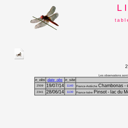
L 
t a b l
2
Les observations sont,
n_obs
date_obs
n_site
19/07/14
Chambonas - c
2509
1140
France-Ardèche
28/06/14
Pinsot - lac du 
2341
1130
France-Isère