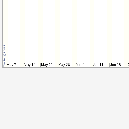
May 7
May 14
May 21
May 28
Jun 4
Jun 11
Jun 18