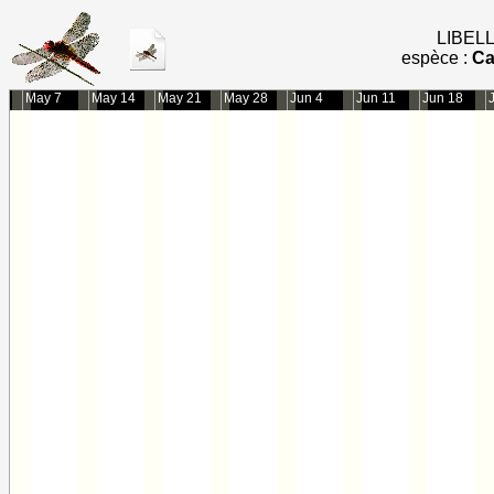
LIBEL
espèce :
Ca
May 7
May 14
May 21
May 28
Jun 4
Jun 11
Jun 18