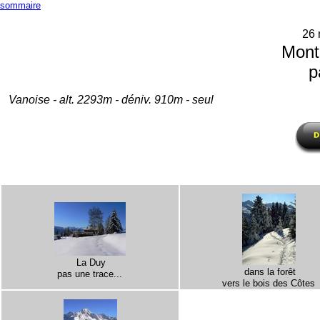
sommaire
26
Mont
p
Vanoise - alt. 2293m - déniv. 910m - seul
La Duy
dans la forêt
pas une trace...
vers le bois des Côtes