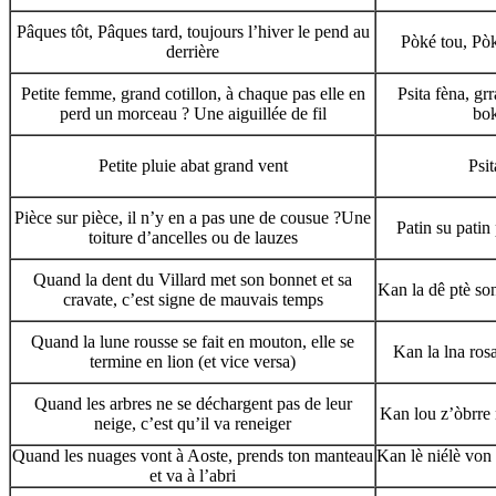
Pâques tôt, Pâques tard, toujours l’hiver le pend au
Pòké tou, Pòkè
derrière
Petite femme, grand cotillon, à chaque pas elle en
Psita fèna, gr
perd un morceau ? Une aiguillée de fil
bok
Petite pluie abat grand vent
Psit
Pièce sur pièce, il n’y en a pas une de cousue ?Une
Patin su patin
toiture d’ancelles ou de lauzes
Quand la dent du Villard met son bonnet et sa
Kan la dê ptè son
cravate, c’est signe de mauvais temps
Quand la lune rousse se fait en mouton, elle se
Kan la lna rosa
termine en lion (et vice versa)
Quand les arbres ne se déchargent pas de leur
Kan lou z’òbrre 
neige, c’est qu’il va reneiger
Quand les nuages vont à Aoste, prends ton manteau
Kan lè niélè von 
et va à l’abri