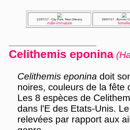
12/07/17 - City Park, New Orleans
28/07/17 - Bonnet Ca
mâle
immature
femell
Celithemis eponina
(Ha
Celithemis eponina
doit so
noires, couleurs de la fête
Les 8 espèces de Celithem
dans l'E des Etats-Unis. Le
relevées par rapport aux ai
genre.