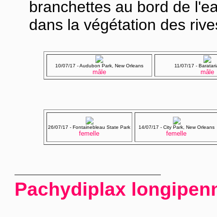
branchettes au bord de l'e
dans la végétation des rive
10/07/17 - Audubon Park, New Orleans
11/07/17 - Baratar
mâle
mâle
26/07/17 - Fontainebleau State Park
14/07/17 - City Park, New Orleans
femelle
femelle
Pachydiplax longipen