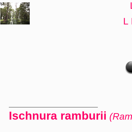
L 
Ischnura ramburii
(Ramb