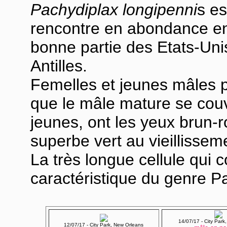
Pachydiplax longipenni
s es
rencontre en abondance en
bonne partie des Etats-Uni
Antilles.
Femelles et jeunes mâles p
que le mâle mature se couv
jeunes, ont les yeux brun-r
superbe vert au vieillissem
La très longue cellule qui 
caractéristique du genre P
14/07/17 - City Park
12/07/17 - City Park, New Orleans