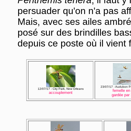
persuader qu'on n'a pas aff
Mais, avec ses ailes ambré
posé sur des brindilles bass
depuis ce poste où il vient
23/07/17 - Audubon P
12/07/17 - City Park, New Orleans
femelle en
accouplement
gardée par 