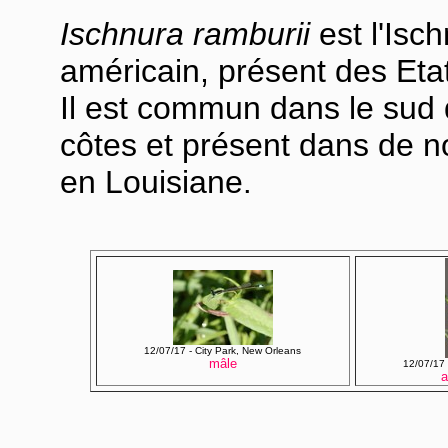
Ischnura ramburii
est l'Isc
américain, présent des Etat
Il est commun dans le sud d
côtes et présent dans de no
en Louisiane
.
12/07/17 - City Park, New Orleans
mâle
12/07/17 