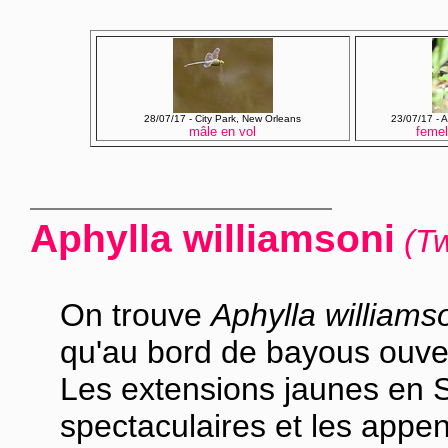
28/07/17 - City Park, New Orleans
23/07/17 - 
mâle en vol
femel
Aphylla williamsoni
(Tw
On trouve
Aphylla williams
qu'au bord de bayous ouver
Les extensions jaunes en S
spectaculaires et les app