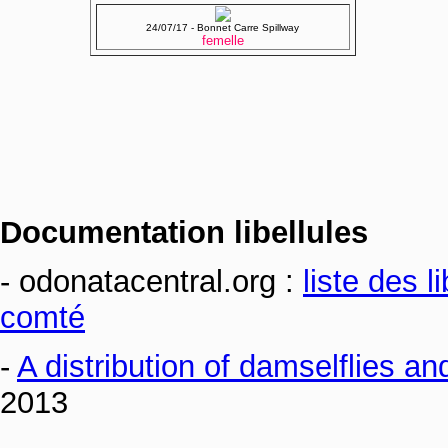
24/07/17 - Bonnet Carre Spillway
femelle
Documentation libellules
- odonatacentral.org :
liste des l
comté
-
A distribution of damselflies an
2013