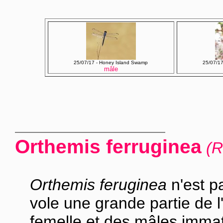
25/07/17 - Honey Island Swamp
25/07/1
mâle
Orthemis ferruginea
(R
Orthemis feruginea
n'est pa
vole une grande partie de l
femelle et des mâles immat