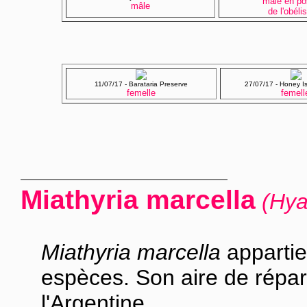
mâle
en pos
mâle
de l'obéli
11/07/17 - Barataria Preserve
27/07/17 - Honey 
femelle
femell
Miathyria marcella
(Hya
Miathyria marcella
appartie
espèces. Son aire de répar
l'Argentine.