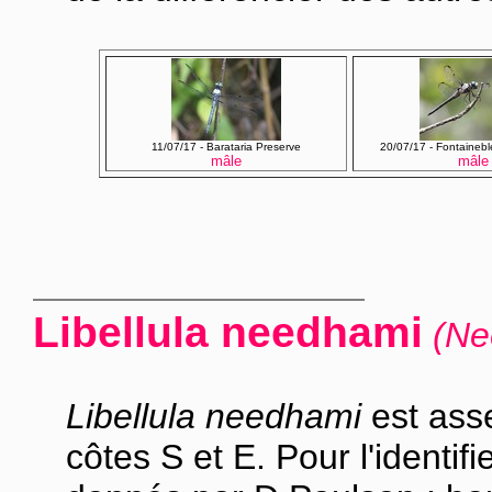
11/07/17 - Barataria Preserve
20/07/17 - Fontaineb
mâle
mâle
Libellula needhami
(Ne
Libellula needhami
est asse
côtes S et E. Pour l'identifie