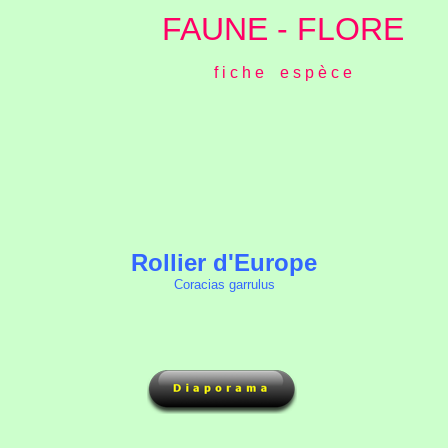
FAUNE - FLORE
f i c h e e s p è c e
Rollier d'Europe
Coracias garrulus