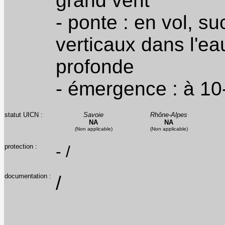
grand vent
- ponte : en vol, 
verticaux dans l'ea
profonde
- émergence : à 10
statut UICN :
Savoie
Rhône-Alpes
NA
NA
(Non applicable)
(Non applicable)
protection :
- /
documentation :
/