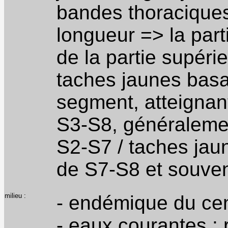
bandes thoraciques
longueur => la part
de la partie supéri
taches jaunes basa
segment, atteignan
S3-S8, généraleme
S2-S7 / taches jau
de S7-S8 et souve
milieu :
- endémique du cen
- eaux courantes : r