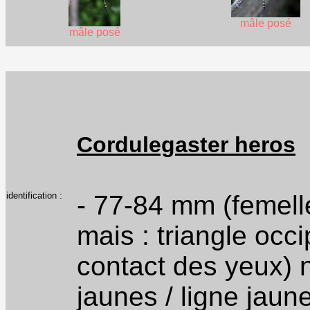
mâle posé
mâle posé
Cordulegaster heros
identification :
- 77-84 mm (femel
mais : triangle occi
contact des yeux) n
jaunes / ligne jaun