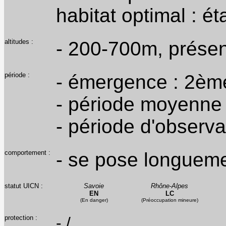
habitat optimal : é
altitudes :
- 200-700m, prése
période :
- émergence : 2ème
- période moyenne d
- période d'observa
comportement :
- se pose longuem
statut UICN :
Savoie
Rhône-Alpes
EN
LC
(En danger)
(Préoccupation mineure)
protection :
- /