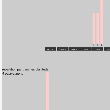
1
1
2
janvier
février
mars
avril
mai
ju
répartition par tranches d'altitude
4 observations