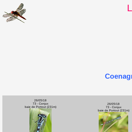
L
Coenagr
26/05/18
73 - Conjux
26/05/18
baie de Portout (231m)
73 - Conjux
baie de Portout (231m)