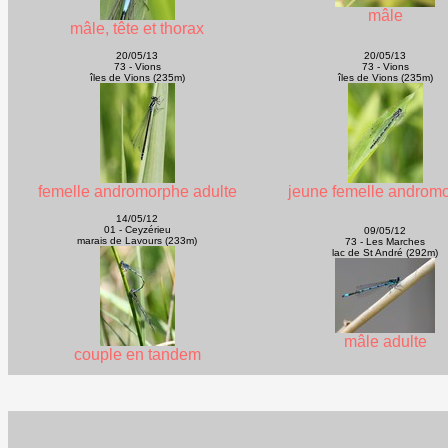
mâle
mâle, tête et thorax
20/05/13
20/05/13
73 - Vions
73 - Vions
îles de Vions (235m)
îles de Vions (235m)
femelle andromorphe adulte
jeune femelle androm
14/05/12
01 - Ceyzérieu
09/05/12
marais de Lavours (233m)
73 - Les Marches
lac de St André (292m)
mâle adulte
couple en tandem