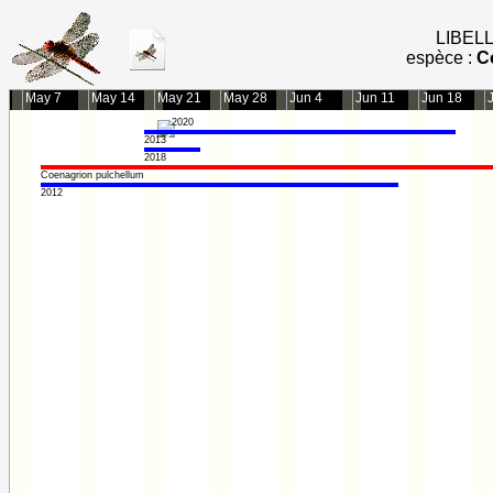
LIBEL
espèce :
C
May 7
May 14
May 21
May 28
Jun 4
Jun 11
Jun 18
2020
2013
2018
Coenagrion pulchellum
2012