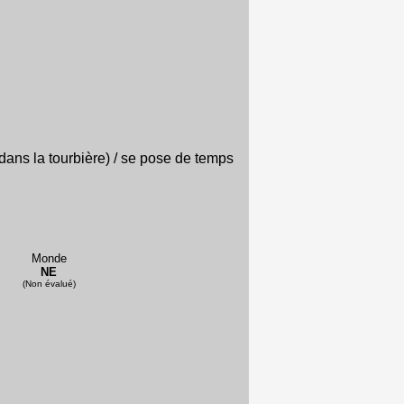
 dans la tourbière) / se pose de temps
Monde
NE
(Non évalué)