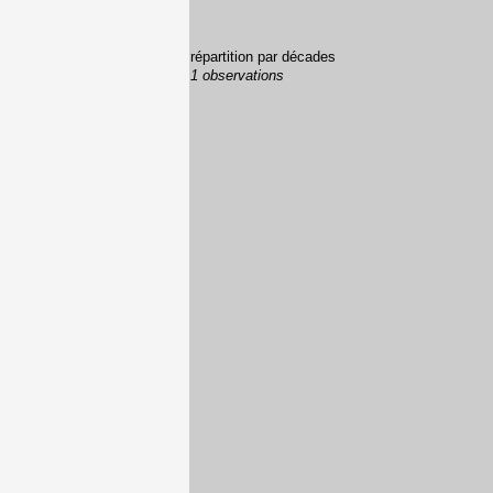
répartition par décades
1 observations