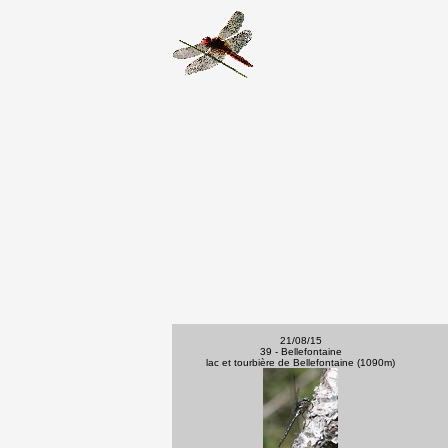
21/08/15
39 - Bellefontaine
lac et tourbière de Bellefontaine (1090m)