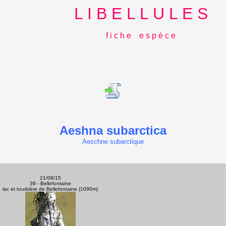
L I B E L L U L E S
f i c h e e s p è c e
Aeshna subarctica
Aeschne subarctique
21/08/15
39 - Bellefontaine
lac et tourbière de Bellefontaine (1090m)