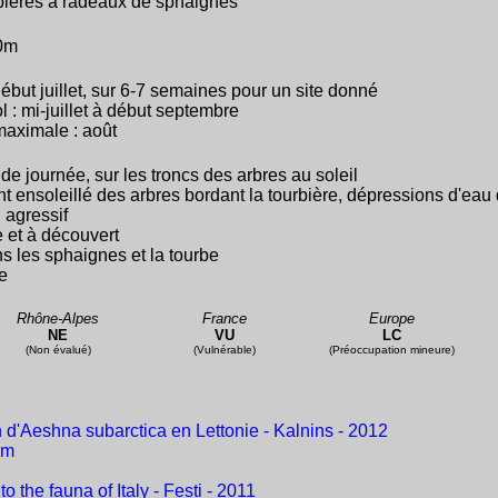
rbières à radeaux de sphaignes
00m
début juillet, sur 6-7 semaines pour un site donné
 : mi-juillet à début septembre
maximale : août
de journée, sur les troncs des arbres au soleil
ant ensoleillé des arbres bordant la tourbière, dépressions d'eau
, agressif
e et à découvert
s les sphaignes et la tourbe
e
Rhône-Alpes
France
Europe
NE
VU
LC
(Non évalué)
(Vulnérable)
(Préoccupation mineure)
 d'Aeshna subarctica en Lettonie - Kalnins - 2012
um
 the fauna of Italy - Festi - 2011