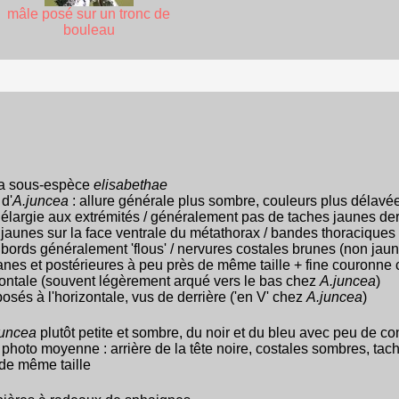
mâle posé sur un tronc de
bouleau
e la sous-espèce
elisabethae
 d'
A.juncea
: allure générale plus sombre, couleurs plus délavées
élargie aux extrémités / généralement pas de taches jaunes derriè
jaunes sur la face ventrale du métathorax / bandes thoraciques
 bords généralement 'flous' / nervures costales brunes (non ja
es et postérieures à peu près de même taille + fine couronne cl
zontale (souvent légèrement arqué vers le bas chez
A.juncea
)
posés à l'horizontale, vus de derrière ('en V' chez
A.juncea
)
juncea
plutôt petite et sombre, du noir et du bleu avec peu de co
 photo moyenne : arrière de la tête noire, costales sombres, t
 de même taille