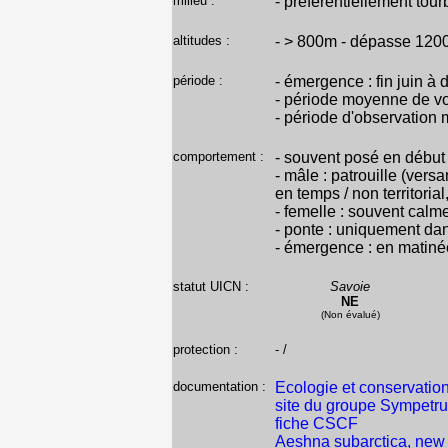
milieu :
- préférentiellement tou
altitudes :
- > 800m - dépasse 12
période :
- émergence : fin juin à 
- période moyenne de vol
- période d'observation 
comportement :
- souvent posé en début 
- mâle : patrouille (vers
en temps / non territorial
- femelle : souvent calm
- ponte : uniquement dan
- émergence : en matiné
statut UICN :
Savoie
NE
(Non évalué)
protection :
- /
documentation :
Ecologie et conservation
site du groupe Sympetr
fiche CSCF
Aeshna subarctica, new to