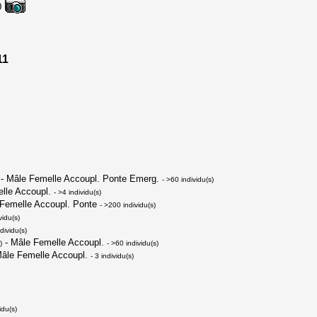
)
11
- Mâle Femelle Accoupl. Ponte Emerg.
- >60 individu(s)
lle Accoupl.
- >4 individu(s)
Femelle Accoupl. Ponte
- >200 individu(s)
vidu(s)
ndividu(s)
- Mâle Femelle Accoupl.
)
- >60 individu(s)
âle Femelle Accoupl.
- 3 individu(s)
idu(s)