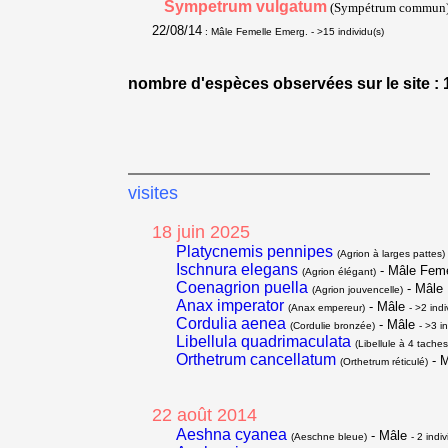
Sympetrum vulgatum
(Sympétrum commun
22/08/14
: Mâle Femelle Emerg.
- >15 individu(s)
nombre d'espèces observées sur le site : 
visites
18 juin 2025
Platycnemis pennipes
(Agrion à larges pattes)
Ischnura elegans
- Mâle Feme
(Agrion élégant)
Coenagrion puella
- Mâle 
(Agrion jouvencelle)
Anax imperator
- Mâle
(Anax empereur)
- >2 indi
Cordulia aenea
- Mâle
(Cordulie bronzée)
- >3 i
Libellula quadrimaculata
(Libellule à 4 taches
Orthetrum cancellatum
- M
(Orthetrum réticulé)
22 août 2014
Aeshna cyanea
- Mâle
(Aeschne bleue)
- 2 indiv