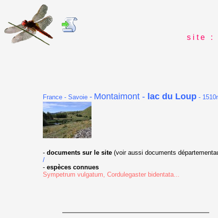
s i t e : 
Montaimont -
lac du Loup
-
France - Savoie
- 1510
-
documents sur le site
(voir aussi documents départementau
/
-
espèces connues
Sympetrum vulgatum, Cordulegaster bidentata...