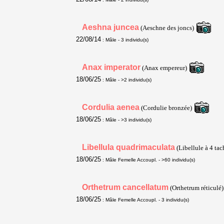
Aeshna juncea
(Aeschne des joncs)
22/08/14
: Mâle
- 3 individu(s)
Anax imperator
(Anax empereur)
18/06/25
: Mâle
- >2 individu(s)
Cordulia aenea
(Cordulie bronzée)
18/06/25
: Mâle
- >3 individu(s)
Libellula quadrimaculata
(Libellule à 4 ta
18/06/25
: Mâle Femelle Accoupl.
- >60 individu(s)
Orthetrum cancellatum
(Orthetrum réticulé
18/06/25
: Mâle Femelle Accoupl.
- 3 individu(s)