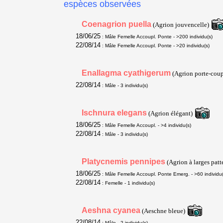
espèces observées
Coenagrion puella
(Agrion jouvencelle)
18/06/25
: Mâle Femelle Accoupl. Ponte
- >200 individu(s)
22/08/14
: Mâle Femelle Accoupl. Ponte
- >20 individu(s)
Enallagma cyathigerum
(Agrion porte-cou
22/08/14
: Mâle
- 3 individu(s)
Ischnura elegans
(Agrion élégant)
18/06/25
: Mâle Femelle Accoupl.
- >4 individu(s)
22/08/14
: Mâle
- 3 individu(s)
Platycnemis pennipes
(Agrion à larges patt
18/06/25
: Mâle Femelle Accoupl. Ponte Emerg.
- >60 individu
22/08/14
: Femelle
- 1 individu(s)
Aeshna cyanea
(Aeschne bleue)
22/08/14
: Mâle
- 2 individu(s)