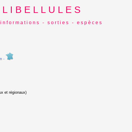
L I B E L L U L E S
i n f o r m a t i o n s - s o r t i e s - e s p è c e s
m -
x et régionaux)