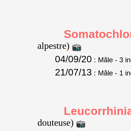
Somatochlor
alpestre)
04/09/20
: Mâle
- 3 i
21/07/13
: Mâle
- 1 i
Leucorrhini
douteuse)