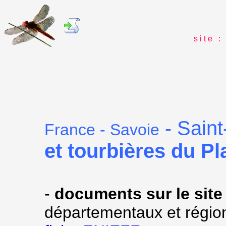
s i t e : 
Saint
-
France - Savoie
et tourbières du Pl
-
documents sur le site
départementaux et régio