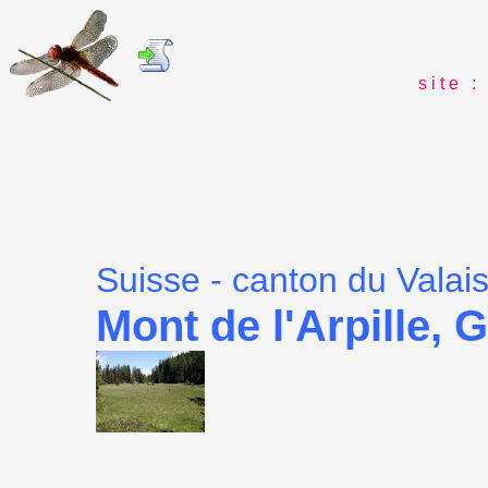
s i t e : 
Suisse - canton du Valai
Mont de l'Arpille, 