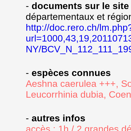
-
documents sur le site
départementaux et régio
http://doc.rero.ch/lm.php
url=1000,43,19,2011071
NY/BCV_N_112_111_199
-
espèces connues
Aeshna caerulea +++, So
Leucorrhinia dubia, Coe
-
autres infos
accès : 1h / 2 grandes d