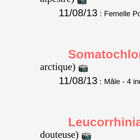
11/08/13
: Femelle P
Somatochlor
arctique)
11/08/13
: Mâle
- 4 in
Leucorrhini
douteuse)