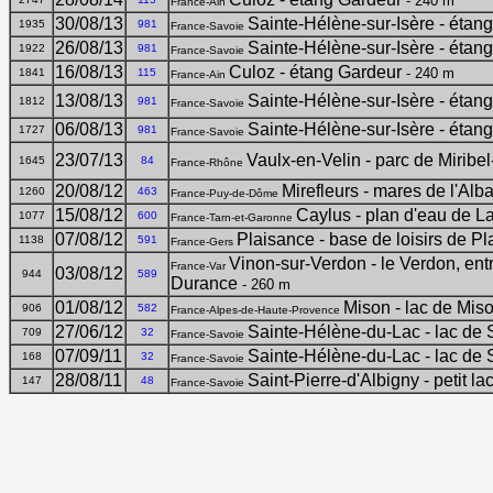
- 240 m
France-Ain
30/08/13
Sainte-Hélène-sur-Isère - étan
1935
981
France-Savoie
26/08/13
Sainte-Hélène-sur-Isère - étan
1922
981
France-Savoie
16/08/13
Culoz - étang Gardeur
- 240 m
1841
115
France-Ain
13/08/13
Sainte-Hélène-sur-Isère - étan
1812
981
France-Savoie
06/08/13
Sainte-Hélène-sur-Isère - étan
1727
981
France-Savoie
23/07/13
Vaulx-en-Velin - parc de Miribe
1645
84
France-Rhône
20/08/12
Mirefleurs - mares de l'Alba
1260
463
France-Puy-de-Dôme
15/08/12
Caylus - plan d'eau de L
1077
600
France-Tarn-et-Garonne
07/08/12
Plaisance - base de loisirs de P
1138
591
France-Gers
Vinon-sur-Verdon - le Verdon, ent
France-Var
03/08/12
944
589
Durance
- 260 m
01/08/12
Mison - lac de Mis
906
582
France-Alpes-de-Haute-Provence
27/06/12
Sainte-Hélène-du-Lac - lac de 
709
32
France-Savoie
07/09/11
Sainte-Hélène-du-Lac - lac de 
168
32
France-Savoie
28/08/11
Saint-Pierre-d'Albigny - petit l
147
48
France-Savoie