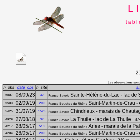
L 
t a b l
2
Les observations sont,
n_obs
date_obs
n_site
si
08/09/23
Sainte-Hélène-du-Lac - lac de 
6807
32
France-Savoie
02/09/19
Saint-Martin-de-Crau -
5503
290
France-Bouches-du-Rhône
31/07/19
Chindrieux - marais de Chautag
5425
1526
France-Savoie
27/08/18
La Thuile - lac de La Thuile
- 87
4929
37
France-Savoie
28/05/17
Arles - marais de la Pa
4217
513
France-Bouches-du-Rhône
26/05/17
Saint-Martin-de-Crau -
4204
290
France-Bouches-du-Rhône
28/08/14
Culoz - étang Gardeur
2747
115