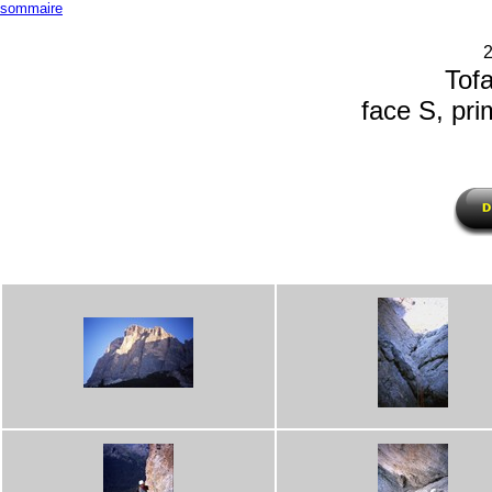
sommaire
2
Tof
face S, pri