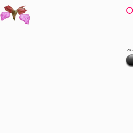
O
Cliq