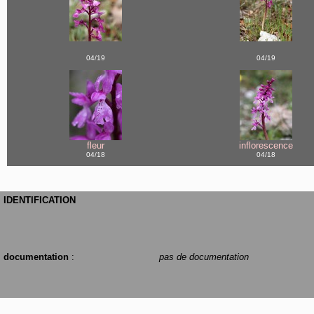
04/19
04/19
fleur
inflorescence
04/18
04/18
IDENTIFICATION
documentation
:
pas de documentation