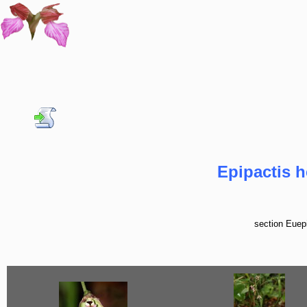
Epipactis h
section Euepi