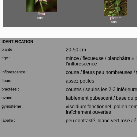
fleur
plante
08/19
08/19
IDENTIFICATION
plante :
20-50 cm
tige :
mince / flexueuse / blanchâtre ± 
l'inflorescence
inflorescence :
courte / fleurs peu nombreuses /
fleurs :
assez petites
bractées :
courtes / seules les 2-3 inférieur
ovaire :
faiblement pubescent / base du 
gynostème :
viscidium fonctionnel, pollen comp
fraîchement ouvertes
labelle :
peu contrasté, blanc-vert-rose / 