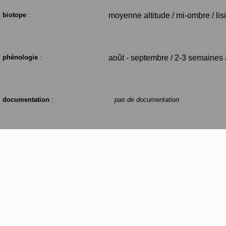
biotope
:
moyenne altitude / mi-ombre / lis
phénologie
:
août - septembre / 2-3 semaines 
documentation
:
pas de documentation