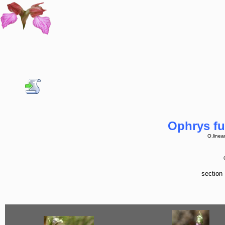
Ophrys fuc
O.linea
section 