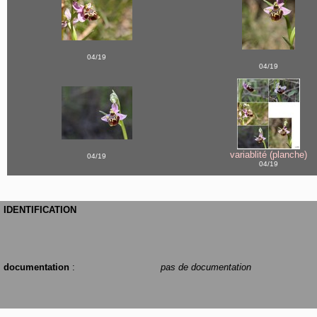
04/19
04/19
variablité (planche)
04/19
04/19
IDENTIFICATION
documentation
:
pas de documentation