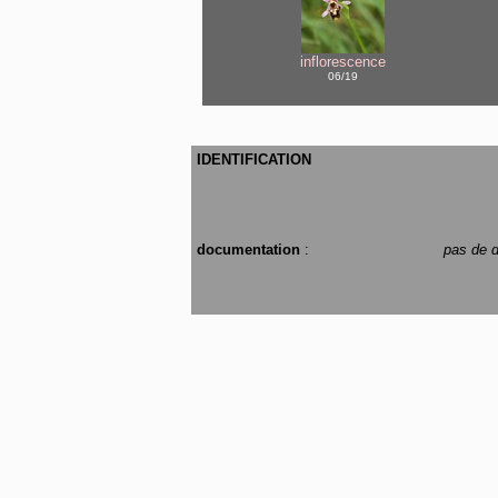
inflorescence
06/19
IDENTIFICATION
documentation
:
pas de d