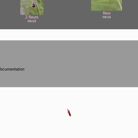
fleur
2 fleurs
06/19
06/19
ocumentation