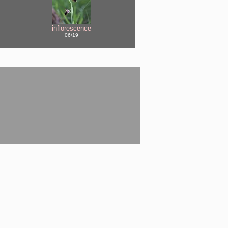
inflorescence
06/19