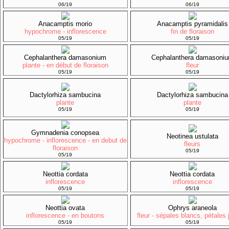
06/19
06/19
Anacamptis morio
Anacamptis pyramidalis
hypochrome - inflorescence
fin de floraison
05/19
05/19
Cephalanthera damasonium
Cephalanthera damasoni
plante - en début de floraison
fleur
05/19
05/19
Dactylorhiza sambucina
Dactylorhiza sambucina
plante
plante
05/19
05/19
Gymnadenia conopsea
Neotinea ustulata
hypochrome - inflorescence - en debut de
fleurs
floraison
05/19
05/19
Neottia cordata
Neottia cordata
inflorescence
inflorescence
05/19
05/19
Neottia ovata
Ophrys araneola
inflorescence - en boutons
fleur - sépales blancs, pétales
05/19
05/19