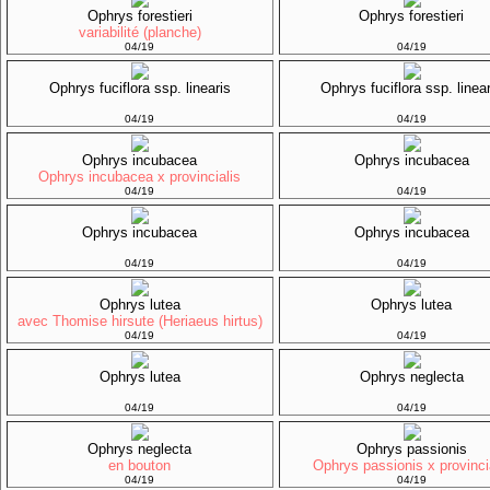
Ophrys forestieri
Ophrys forestieri
variabilité (planche)
04/19
04/19
Ophrys fuciflora ssp. linearis
Ophrys fuciflora ssp. linea
04/19
04/19
Ophrys incubacea
Ophrys incubacea
Ophrys incubacea x provincialis
04/19
04/19
Ophrys incubacea
Ophrys incubacea
04/19
04/19
Ophrys lutea
Ophrys lutea
avec Thomise hirsute (Heriaeus hirtus)
04/19
04/19
Ophrys lutea
Ophrys neglecta
04/19
04/19
Ophrys neglecta
Ophrys passionis
en bouton
Ophrys passionis x provinci
04/19
04/19