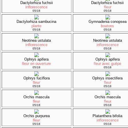
Dactylorhiza fuchsii
Dactylorhiza fuchsii
inflorescence
fleur
05/18
05/18
Dactylorhiza sambucina
Gymnadenia conopsea
plante
boutons
05/18
05/18
Neotinea ustulata
Neotinea ustulata
inflorescence
inflorescence
05/18
05/18
Ophrys apifera
Ophrys apifera
fleur en ouverture
fleur avec guêpe
05/18
05/18
Ophrys fuciflora
Ophrys insectifera
fleur
fleur
05/18
05/18
Orchis mascula
Orchis mascula
fleur
fleur
05/18
05/18
Orchis purpurea
Platanthera bifolia
fleur
inflorescence
05/18
05/18