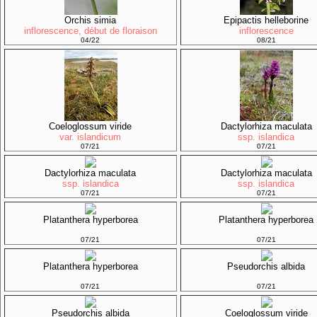
Orchis simia
Epipactis helleborine
inflorescence, début de floraison
inflorescence
04/22
08/21
Coeloglossum viride
Dactylorhiza maculata
var. islandicum
ssp. islandica
07/21
07/21
Dactylorhiza maculata
Dactylorhiza maculata
ssp. islandica
ssp. islandica
07/21
07/21
Platanthera hyperborea
Platanthera hyperborea
07/21
07/21
Platanthera hyperborea
Pseudorchis albida
07/21
07/21
Pseudorchis albida
Coeloglossum viride