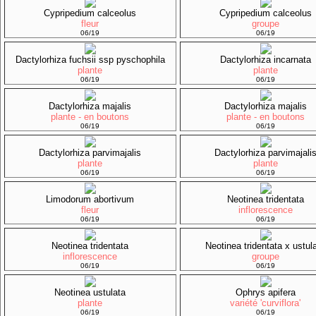
Cypripedium calceolus
Cypripedium calceolus
fleur
groupe
06/19
06/19
Dactylorhiza fuchsii ssp pyschophila
Dactylorhiza incarnata
plante
plante
06/19
06/19
Dactylorhiza majalis
Dactylorhiza majalis
plante - en boutons
plante - en boutons
06/19
06/19
Dactylorhiza parvimajalis
Dactylorhiza parvimajali
plante
plante
06/19
06/19
Limodorum abortivum
Neotinea tridentata
fleur
inflorescence
06/19
06/19
Neotinea tridentata
Neotinea tridentata x ustul
inflorescence
groupe
06/19
06/19
Neotinea ustulata
Ophrys apifera
plante
variété 'curviflora'
06/19
06/19