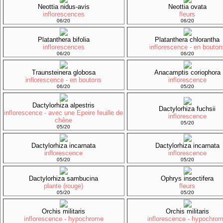
Neottia nidus-avis
Neottia ovata
inflorescences
fleurs
06/20
06/20
Platanthera bifolia
Platanthera chlorantha
inflorescences
inflorescence - en bouton
06/20
06/20
Traunsteinera globosa
Anacamptis coriophora
inflorescence - en boutons
inflorescence
06/20
05/20
Dactylorhiza alpestris
Dactylorhiza fuchsii
inflorescence - avec une Epeire feuille de
inflorescence
chêne
05/20
05/20
Dactylorhiza incarnata
Dactylorhiza incarnata
inflorescence
inflorescence
05/20
05/20
Dactylorhiza sambucina
Ophrys insectifera
plante (rouge)
fleurs
05/20
05/20
Orchis militaris
Orchis militaris
inflorescence - hypochrome
inflorescence - hypochro