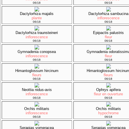
06/18
06/18
Dactylorhiza majalis
Dactylorhiza sambucina
plante
inflorescence
06/18
06/18
Dactylorhiza traunsteineri
Epipactis palustris
inflorescence
fleur
06/18
06/18
Gymnadenia conopsea
Gymnadenia odoratissim
inflorescence
fleur
06/18
06/18
Himantoglossum hircinum
Himantoglossum hircinu
fleurs
fleurs
06/18
06/18
Neottia nidus-avis
Ophrys apifera
inflorescence
fleur en ouverture
06/18
06/18
Orchis militaris
Orchis militaris
inflorescence
hypochrome
06/18
06/18
Serapias vomeracea
Serapias vomeracea