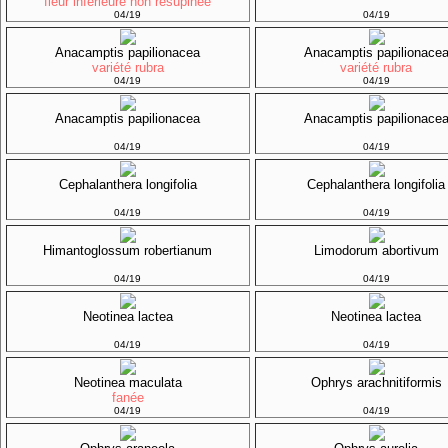
fleur inférieure non résupinée
04/19
04/19
Anacamptis papilionacea
Anacamptis papilionace
variété rubra
variété rubra
04/19
04/19
Anacamptis papilionacea
Anacamptis papilionace
04/19
04/19
Cephalanthera longifolia
Cephalanthera longifolia
04/19
04/19
Himantoglossum robertianum
Limodorum abortivum
04/19
04/19
Neotinea lactea
Neotinea lactea
04/19
04/19
Neotinea maculata
Ophrys arachnitiformis
fanée
04/19
04/19