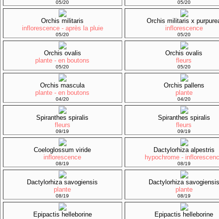
05/20
05/20
Orchis militaris
Orchis militaris x purpure
inflorescence - après la pluie
inflorescence
05/20
05/20
Orchis ovalis
Orchis ovalis
plante - en boutons
fleurs
05/20
05/20
Orchis mascula
Orchis pallens
plante - en boutons
plante
04/20
04/20
Spiranthes spiralis
Spiranthes spiralis
fleurs
fleurs
09/19
09/19
Coeloglossum viride
Dactylorhiza alpestris
inflorescence
hypochrome - inflorescen
08/19
08/19
Dactylorhiza savogiensis
Dactylorhiza savogiensi
plante
plante
08/19
08/19
Epipactis helleborine
Epipactis helleborine