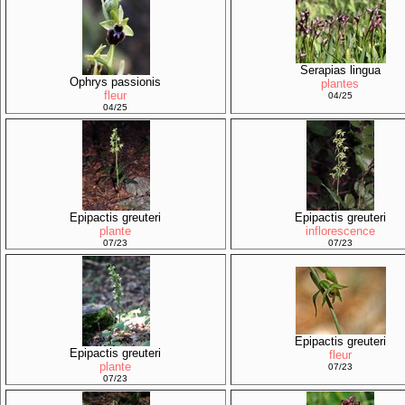
Serapias lingua
Ophrys passionis
plantes
fleur
04/25
04/25
Epipactis greuteri
Epipactis greuteri
plante
inflorescence
07/23
07/23
Epipactis greuteri
Epipactis greuteri
fleur
plante
07/23
07/23