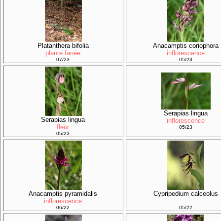
Platanthera bifolia
Anacamptis coriophora
plante fanée
inflorescence
07/23
05/23
Serapias lingua
Serapias lingua
inflorescence
fleur
05/23
05/23
Anacamptis pyramidalis
Cypripedium calceolus
inflorescence
06/22
05/22