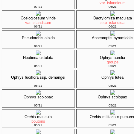
var. islandicum
07/21
06/21
Coeloglossum viride
Dactylorhiza maculata
var. islandicum
ssp. islandica
06/21
06/21
Pseudorchis albida
Anacamptis pyramidalis
06/21
05/21
Neotinea ustulata
Ophrys aurelia
groupe
05/21
05/21
Ophrys fuciflora ssp. demangei
Ophrys lutea
05/21
05/21
Ophrys scolopax
Ophrys scolopax
05/21
05/21
Orchis mascula
Orchis militaris x purpure
boutons
05/21
05/21