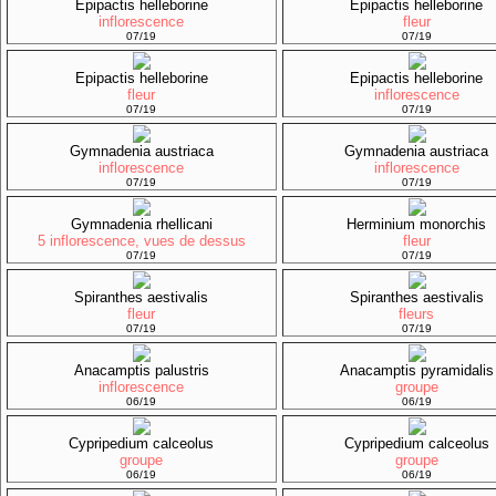
Epipactis helleborine
Epipactis helleborine
inflorescence
fleur
07/19
07/19
Epipactis helleborine
Epipactis helleborine
fleur
inflorescence
07/19
07/19
Gymnadenia austriaca
Gymnadenia austriaca
inflorescence
inflorescence
07/19
07/19
Gymnadenia rhellicani
Herminium monorchis
5 inflorescence, vues de dessus
fleur
07/19
07/19
Spiranthes aestivalis
Spiranthes aestivalis
fleur
fleurs
07/19
07/19
Anacamptis palustris
Anacamptis pyramidalis
inflorescence
groupe
06/19
06/19
Cypripedium calceolus
Cypripedium calceolus
groupe
groupe
06/19
06/19