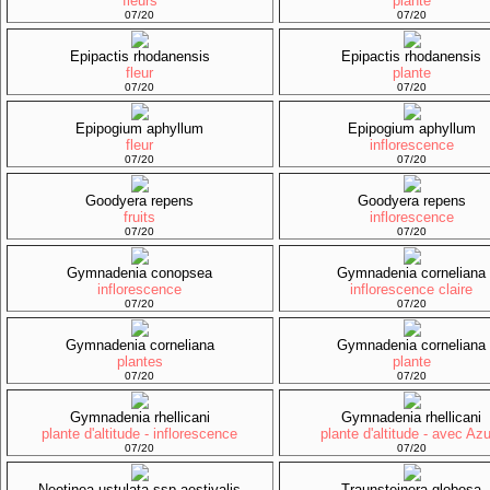
fleurs
plante
07/20
07/20
Epipactis rhodanensis
Epipactis rhodanensis
fleur
plante
07/20
07/20
Epipogium aphyllum
Epipogium aphyllum
fleur
inflorescence
07/20
07/20
Goodyera repens
Goodyera repens
fruits
inflorescence
07/20
07/20
Gymnadenia conopsea
Gymnadenia corneliana
inflorescence
inflorescence claire
07/20
07/20
Gymnadenia corneliana
Gymnadenia corneliana
plantes
plante
07/20
07/20
Gymnadenia rhellicani
Gymnadenia rhellicani
plante d'altitude - inflorescence
plante d'altitude - avec Az
07/20
07/20
Neotinea ustulata ssp aestivalis
Traunsteinera globosa