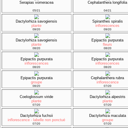
Serapias vomeracea
Cephalanthera longifolia
05/21
04/21
Dactylorhiza savogiensis
Spiranthes spiralis
plante
inflorescences
09/20
09/20
Dactylorhiza savogiensis
Epipactis purpurata
plante
fleurs
08/20
08/20
Epipactis purpurata
Epipactis purpurata
inflorescences
inflorescences
08/20
08/20
Epipactis purpurata
Cephalanthera rubra
groupe
inflorescence
08/20
07/20
Coeloglossum viride
Dactylorhiza alpestris
plante
plante
07/20
07/20
Dactylorhiza fuchsii
Dactylorhiza maculata
inflorescence - labelle non ponctué
groupe
07/20
07/20