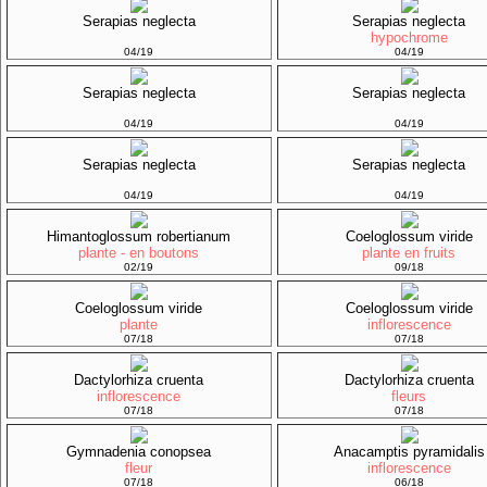
Serapias neglecta
Serapias neglecta
hypochrome
04/19
04/19
Serapias neglecta
Serapias neglecta
04/19
04/19
Serapias neglecta
Serapias neglecta
04/19
04/19
Himantoglossum robertianum
Coeloglossum viride
plante - en boutons
plante en fruits
02/19
09/18
Coeloglossum viride
Coeloglossum viride
plante
inflorescence
07/18
07/18
Dactylorhiza cruenta
Dactylorhiza cruenta
inflorescence
fleurs
07/18
07/18
Gymnadenia conopsea
Anacamptis pyramidalis
fleur
inflorescence
07/18
06/18