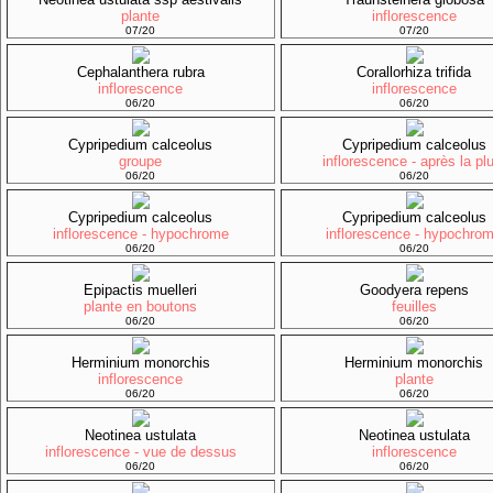
plante
inflorescence
07/20
07/20
Cephalanthera rubra
Corallorhiza trifida
inflorescence
inflorescence
06/20
06/20
Cypripedium calceolus
Cypripedium calceolus
groupe
inflorescence - après la pl
06/20
06/20
Cypripedium calceolus
Cypripedium calceolus
inflorescence - hypochrome
inflorescence - hypochro
06/20
06/20
Epipactis muelleri
Goodyera repens
plante en boutons
feuilles
06/20
06/20
Herminium monorchis
Herminium monorchis
inflorescence
plante
06/20
06/20
Neotinea ustulata
Neotinea ustulata
inflorescence - vue de dessus
inflorescence
06/20
06/20