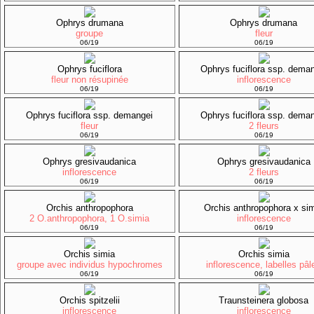
Ophrys drumana
Ophrys drumana
groupe
fleur
06/19
06/19
Ophrys fuciflora
Ophrys fuciflora ssp. dema
fleur non résupinée
inflorescence
06/19
06/19
Ophrys fuciflora ssp. demangei
Ophrys fuciflora ssp. dema
fleur
2 fleurs
06/19
06/19
Ophrys gresivaudanica
Ophrys gresivaudanica
inflorescence
2 fleurs
06/19
06/19
Orchis anthropophora
Orchis anthropophora x si
2 O.anthropophora, 1 O.simia
inflorescence
06/19
06/19
Orchis simia
Orchis simia
groupe avec individus hypochromes
inflorescence, labelles pâl
06/19
06/19
Orchis spitzelii
Traunsteinera globosa
inflorescence
inflorescence