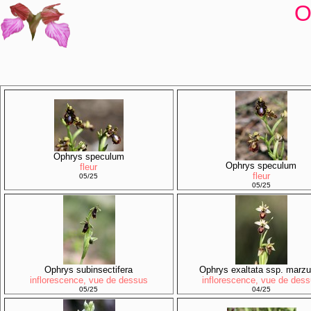
O
Ophrys speculum
Ophrys speculum
fleur
fleur
05/25
05/25
Ophrys subinsectifera
Ophrys exaltata ssp. marzu
inflorescence, vue de dessus
inflorescence, vue de des
05/25
04/25