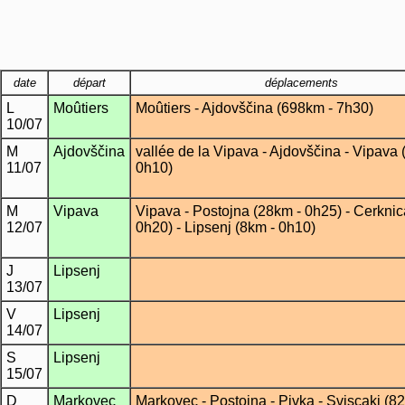
date
départ
déplacements
L
Moûtiers
Moûtiers - Ajdovščina (698km - 7h30)
10/07
M
Ajdovščina
vallée de la Vipava - Ajdovščina - Vipava 
11/07
0h10)
M
Vipava
Vipava - Postojna (28km - 0h25) - Cerknic
12/07
0h20) - Lipsenj (8km - 0h10)
J
Lipsenj
13/07
V
Lipsenj
14/07
S
Lipsenj
15/07
D
Markovec
Markovec -
Postojna - Pivka - Sviscaki (8