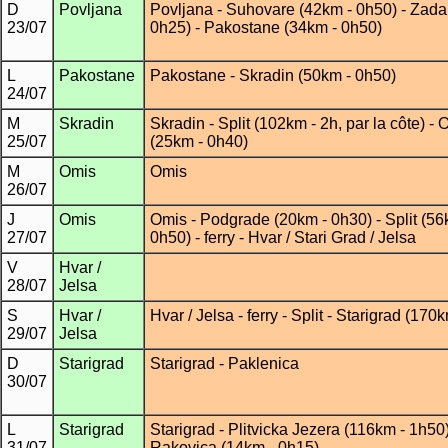
D
Povljana
Povljana - Suhovare (42km - 0h50) - Zada
23/07
0h25) - Pakostane (34km - 0h50)
L
Pakostane
Pakostane - Skradin (50km - 0h50)
24/07
M
Skradin
Skradin - Split (102km - 2h, par la côte) - 
25/07
(25km - 0h40)
M
Omis
Omis
26/07
J
Omis
Omis - Podgrade (20km - 0h30) - Split (56
27/07
0h50) - ferry - Hvar / Stari Grad / Jelsa
V
Hvar /
28/07
Jelsa
S
Hvar /
Hvar / Jelsa - ferry - Split - Starigrad (170
29/07
Jelsa
D
Starigrad
Starigrad - Paklenica
30/07
L
Starigrad
Starigrad - Plitvicka Jezera (116km - 1h50)
31/07
Rakovica (14km - 0h15)