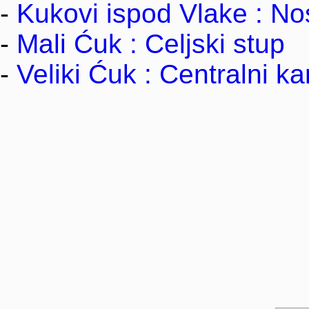
-
Kukovi ispod Vlake : No
-
Mali Ćuk : Celjski stup
-
Veliki Ćuk : Centralni k