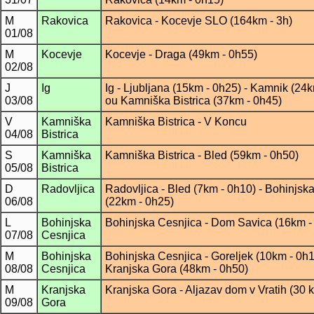
M
Rakovica
Rakovica - Kocevje SLO (164km - 3h)
01/08
M
Kocevje
Kocevje - Draga (49km - 0h55)
02/08
J
Ig
Ig - Ljubljana (15km - 0h25) - Kamnik (24k
03/08
ou Kamniška Bistrica (37km - 0h45)
V
Kamniška
Kamniška Bistrica - V Koncu
04/08
Bistrica
S
Kamniška
Kamniška Bistrica - Bled (59km - 0h50)
05/08
Bistrica
D
Radovljica
Radovljica - Bled (7km - 0h10) - Bohinjsk
06/08
(22km - 0h25)
L
Bohinjska
Bohinjska Cesnjica - Dom Savica (16km -
07/08
Cesnjica
M
Bohinjska
Bohinjska Cesnjica - Goreljek (10km - 0h1
08/08
Cesnjica
Kranjska Gora (48km - 0h50)
M
Kranjska
Kranjska Gora - Aljazav dom v Vratih (30 
09/08
Gora