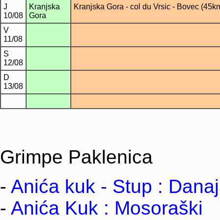
J
Kranjska
Kranjska Gora - col du Vrsic - Bovec (45km
10/08
Gora
V
11/08
S
12/08
D
13/08
Grimpe Paklenica
-
Anića kuk - Stup : Dana
-
Anića Kuk : Mosoraški