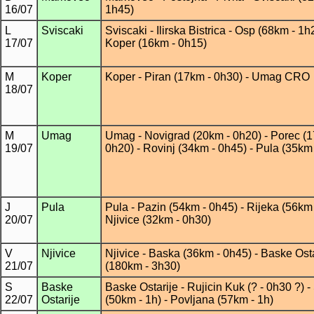
16/07
1h45)
L
Sviscaki
Sviscaki
- Ilirska Bistrica - Osp (68km - 1h
17/07
Koper (16km - 0h15)
M
Koper
Koper - Piran (17km - 0h30) - Umag CRO
18/07
M
Umag
Umag - Novigrad (20km - 0h20) - Porec (1
19/07
0h20) - Rovinj (34km - 0h45) - Pula (35km
J
Pula
Pula - Pazin (54km - 0h45) - Rijeka (56km 
20/07
Njivice (32km - 0h30)
V
Njivice
Njivice - Baska (36km - 0h45) - Baske Osta
21/07
(180km - 3h30)
S
Baske
Baske Ostarije - Rujicin Kuk (? - 0h30 ?) -
22/07
Ostarije
(50km - 1h) - Povljana (57km - 1h)