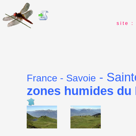
s i t e : 
Saint
-
France - Savoie
zones humides du N