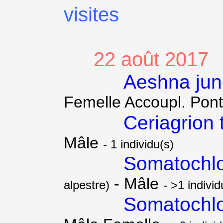
visites
22 août 2017
Aeshna ju
Femelle Accoupl. Pon
Ceriagrion 
Mâle
- 1 individu(s)
Somatochlo
- Mâle
alpestre)
- >1 individ
Somatochlo