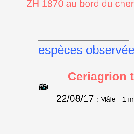
ZH 1870 au bord du che
espèces observé
Ceriagrion 
22/08/17
: Mâle
- 1 i